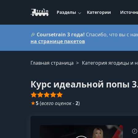
Разделы
Категории
Источн
🎉
Coursetrain 3 года!
Спасибо, что вы с на
на странице пакетов
Главная страница
Категория ягодицы и н
Курс идеальной попы 3
★
5
(
всего оценок
-
2
)