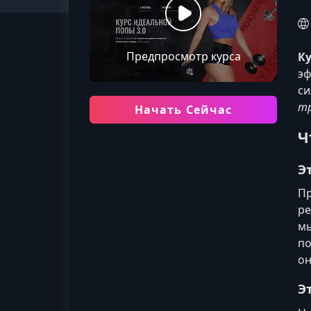
Предпросмотр курса
Ку
эф
си
тр
Начать Сейчас
Ч
Э
Пр
ре
мы
по
он
Э