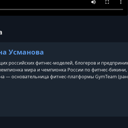
а
на Усманова
щих российских фитнес-моделей, блогеров и предприни
чемпионка мира и чемпионка России по фитнес-бикини, 
Она — основательница фитнес-платформы GymTeam (ран
 программы тренировок помогли более 330 000 женщина
, где делится тренировками, советами по питанию
e