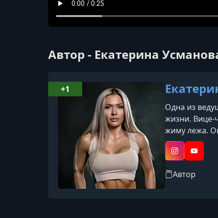
Автор - Екатерина Усманов
Екатери
+1
Одна из веду
жизни. Вице-
жиму лежа. 
YouPumpy. Её
подписчиков)
Instagram
YouTub
Автор