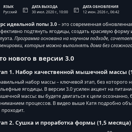
ЯЗЫК
ДАТА ВЫХОДА
ДАТА ОБНОВЛЕНИЯ
Русский
30 июл. 2020 г., 10:00
12 июн. 2026 г., 06:42
рс идеальной попы 3.0
– это современная обновленна
фективно подтянуть ягодицы, создать красивую форму 
луэта.
Программа основана на научном подходе, сочета
енировки, которые можно выполнять дома без сложного
то нового в версии 3.0
тап 1. Набор качественной мышечной массы (1
авильный набор массы – ключевой этап, без которого н
льефные ягодицы. В версии 3.0 усилен акцент на питан
шечной массы: вы будете двигаться к цели осознанно, б
ниманием процессов. В видео выше Катя подробно объяс
 проходит.
тап 2. Сушка и проработка формы (1,5 месяца)