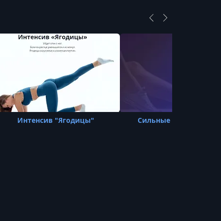
УРОК 16.
00:00:27
2.3 Растяжка 3 Наклоны вперед стоя на
одном колене
УРОК 17.
00:00:21
2.4 Растяжка 4 Мостик стоя на коленях
УРОК 18.
00:00:31
2.5 Растяжка 5 Наклоны ноги сидя
УРОК 19.
00:00:28
Интенсив "Ягодицы"
Сильные ноги и ягод
2.6 Растяжка 6 Растяжка ягодиц с опорой
на возвышенность
УРОК 20.
00:03:12
2.7 Разминка
УРОК 21.
00:01:12
2.8 Приседания со штангой или
бодибаром с резиной и с паузой в
нижней точке 5 20