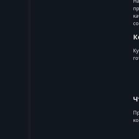
На
пр
ка
со
К
Ку
го
Ч
Пр
ко