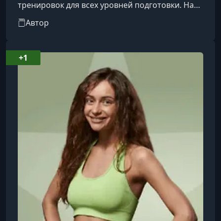
тренировок для всех уровней подготовки. На
сайте вы найдете разнообразные курсы по
Автор
йоге, пилатесу, кардио и силовым
тренировкам, а также специальные
программы для похудения и поддержания
+1
здоровья. FitStars предлагает как короткие
тренировки, так и полноценные фитнес-курсы,
которые можно выполнять дома без
специального оборудования. Все программы
разработаны опытными тренерами и вкл