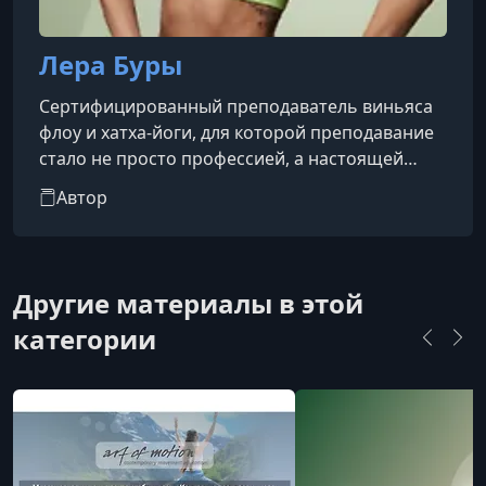
Лера Буры
Сертифицированный преподаватель виньяса
флоу и хатха-йоги, для которой преподавание
стало не просто профессией, а настоящей
миссией.Она прошла обучение в Институте
Автор
Восточных Методов Реабилитации по
направлению хатха-йоги, изучала построение
последовательностей по методике Jivamukti
Yoga, обучалась массажу и медитации с
Другие материалы в этой
тибетскими чашами в школе SoundYoga. Также
категории
прошла курс по йогатерапии дисфункций
тазового дна, обучалась коррекции осанки в
центр