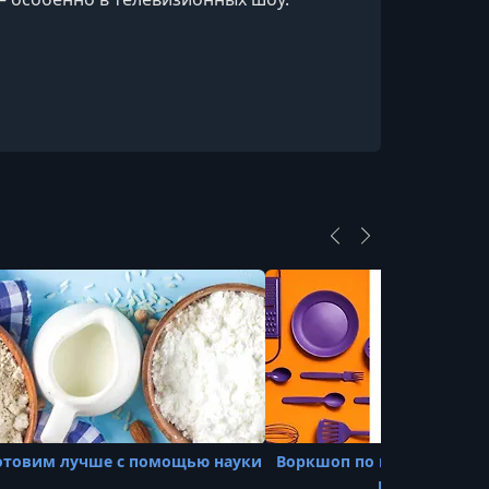
УРОК 20.
00:01:32
20. Closing
отовим лучше с помощью науки
Воркшоп по выбору безо
посуды