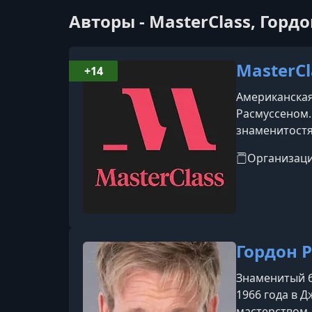
Авторы - MasterClass, Горд
MasterCl
+14
Американская
Расмуссеном.
знаменитостя
инструкторов 
Организац
Мартин Скорс
Гордон 
Знаменитый б
1966 года в 
мастерством,