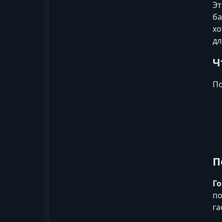
Эт
ба
хо
дл
Ч
По
П
Го
по
га