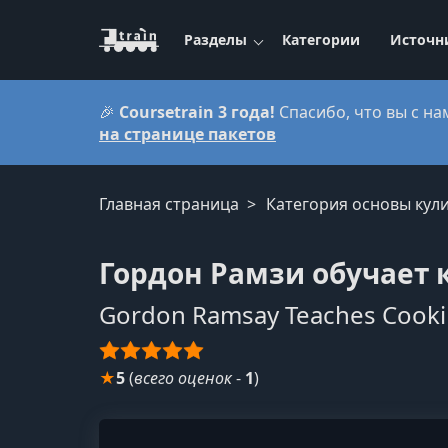
Разделы
Категории
Источн
🎉
Coursetrain 3 года!
Спасибо, что вы с на
на странице пакетов
Главная страница
Категория основы кул
Гордон Рамзи обучает
Gordon Ramsay Teaches Cook
★
5
(
всего оценок
-
1
)