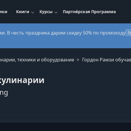
ики
Книги
Курсы
Партнёрская Программа
ми. В честь праздника дарим скидку 50% по промокоду
3
инарии, техники и оборудование
Гордон Рамзи обуча
 кулинарии
ing