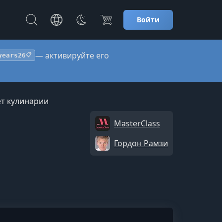
Войти
— активируйте его
years26
📋
ет кулинарии
MasterClass
Гордон Рамзи