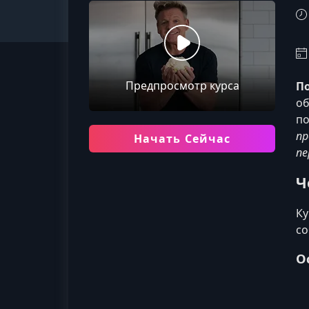
Предпросмотр курса
По
об
по
пр
Начать Сейчас
пе
Ч
Ку
со
О