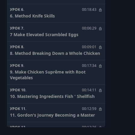
УРОК 6.
00:18:43
6. Method Knife Skills
УРОК 7.
00:06:29
7 Make Elevated Scrambled Eggs
УРОК 8.
00:09:01
8. Method Breaking Down a Whole Chicken
УРОК 9.
00:17:34
9. Make Chicken Suprême with Root
Vegetables
УРОК 10.
00:14:11
10. Mastering Ingredients Fish ' Shellfish
УРОК 11.
00:12:59
11. Gordon's Journey Becoming a Master
УРОК 12.
00:13:26
12. Method Breaking Down a Whole Fish