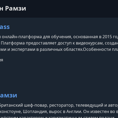
он Рамзи
ass
 онлайн-платформа для обучения, основанная в 2015 г
 Платформа предоставляет доступ к видеокурсам, соз
ми и экспертами в различных областях.​Особенности п
— известные личности, такие как Гордон Рамзи (кулинар
ия
езе (кинорежиссура), Серена Уильямс (теннис), Ханс Ц
Рамзи
ританский шеф-повар, ресторатор, телеведущий и автор
Джонстоуне, Шотландия, вырос в Англии. Он известен во
 жёстким характером и харизматичным стилем подачи —