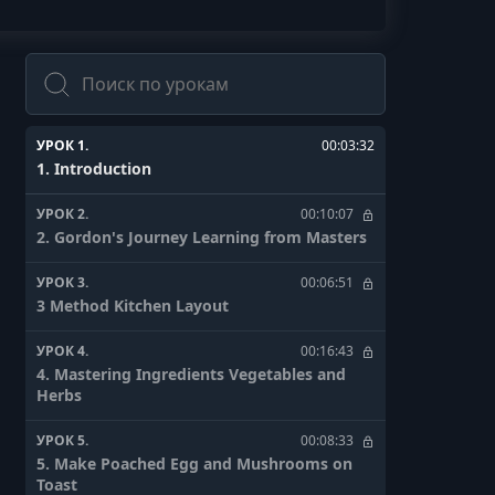
Поиск
УРОК 1.
00:03:32
1. Introduction
УРОК 2.
00:10:07
2. Gordon's Journey Learning from Masters
УРОК 3.
00:06:51
3 Method Kitchen Layout
УРОК 4.
00:16:43
4. Mastering Ingredients Vegetables and
Herbs
УРОК 5.
00:08:33
5. Make Poached Egg and Mushrooms on
Toast