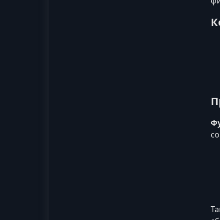
фи
К
П
Ф
со
Та