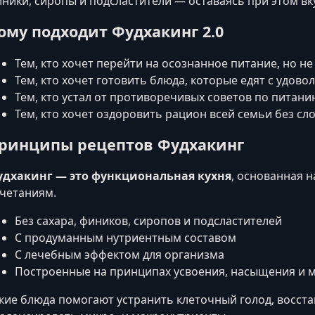
ники, сиропы и подсластители — оставаясь при этом в
ому подходит Фудхакинг 2.0
Тем, кто хочет перейти на осознанное питание, но не 
Тем, кто хочет готовить блюда, которые едят с удово
Тем, кто устал от противоречивых советов по питан
Тем, кто хочет оздоровить рацион всей семьи без сл
ринципы рецептов Фудхакинг
удхакинг — это функциональная кухня
, основанная н
четаниям.
Без сахара, фиников, сиропов и подсластителей
С продуманным нутриентным составом
С лечебным эффектом для организма
Построенные на принципах усвоения, насыщения и 
кие блюда помогают устранить клеточный голод, восст