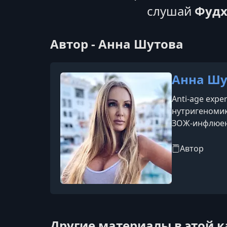
слушай
Фудх
Автор - Анна Шутова
Анна Шу
Anti-age exp
нутригеномик
ЗОЖ-инфлюен
Автор
Другие материалы в этой 