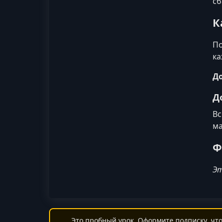
сб
К
По
ка
До
Д
Вс
ма
Ф
Эт
Это пробный урок. Оформите подписку, что