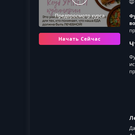
Предпросмотр курса
Фу
в
пр
Начать Сейчас
Ч
Фу
ис
пр
Л
Да