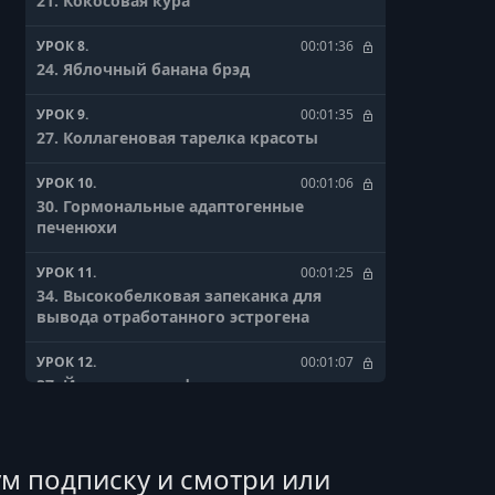
21. Кокосовая кура
УРОК 8.
00:01:36
24. Яблочный банана брэд
УРОК 9.
00:01:35
27. Коллагеновая тарелка красоты
УРОК 10.
00:01:06
30. Гормональные адаптогенные
печенюхи
УРОК 11.
00:01:25
34. Высокобелковая запеканка для
вывода отработанного эстрогена
УРОК 12.
00:01:07
37. Йогуртовое суфле с кокосом
УРОК 13.
00:01:37
40. Цветная капуста с майонезом
м подписку и смотри или