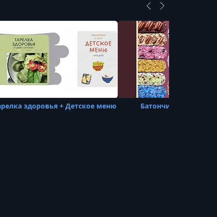
УРОК 21.
00:02:12
70. Мраморный шоко манговый пай
УРОК 22.
00:01:07
73. Высокобелковый овощной хлеб
УРОК 23.
00:01:26
76. Вишнево кокосовый кекс
УРОК 24.
00:01:33
79. Куро печеночно овощной хлеб
арелка здоровья + Детское меню
Батончики-суперфуд
УРОК 25.
00:01:05
82. Манговый протеиновый мусс
молодости
УРОК 26.
00:01:13
85. Тыквенный протеиновый крем суп
УРОК 27.
00:01:24
92. Мексиканская курятинка