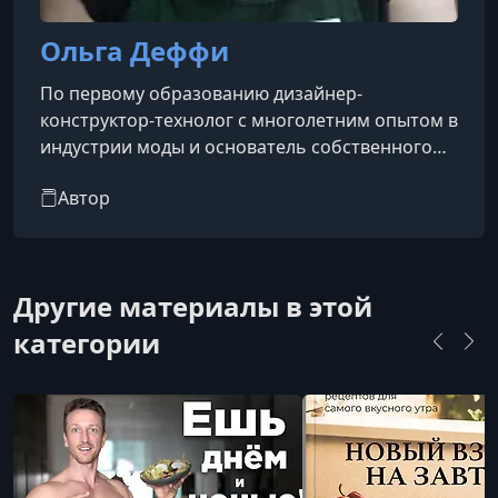
Ольга Деффи
По первому образованию дизайнер-
конструктор-технолог с многолетним опытом в
индустрии моды и основатель собственного
модного дома. После успешной карьеры в
Автор
fashion-сфере посвятила себя изучению
современной кулинарии, перенимая опыт
ведущих мировых шефов и экспертов. Более
десяти лет занимается популяризацией
Другие материалы в этой
современных кулинарных технологий,
проводит обучение для профессионалов и
категории
любителей, консультирует рестораны и
помогает внедрять актуальные