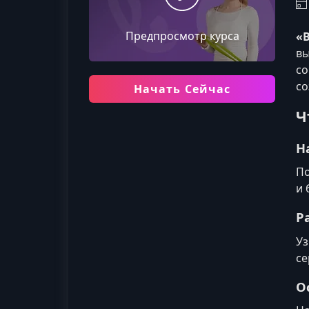
Предпросмотр курса
«В
вы
со
со
Начать Сейчас
Ч
Н
По
и 
Р
Уз
се
О