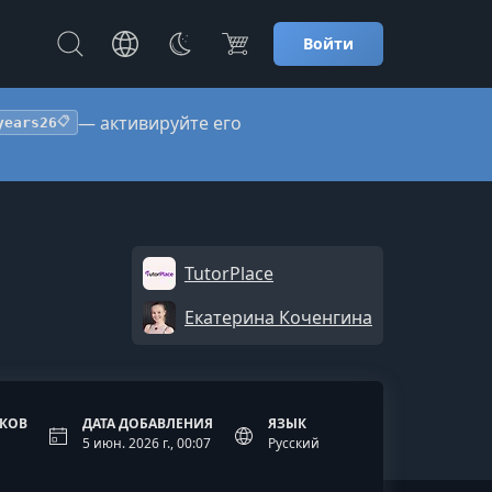
Войти
— активируйте его
years26
📋
TutorPlace
Екатерина Коченгина
ОКОВ
ДАТА ДОБАВЛЕНИЯ
ЯЗЫК
5 июн. 2026 г., 00:07
Русский