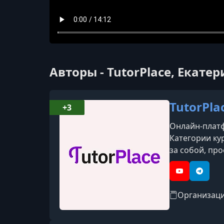
Авторы - TutorPlace, Екате
TutorPla
+3
Онлайн-платфо
Категории кур
за собой, про
YouTube
Telegr
Организац