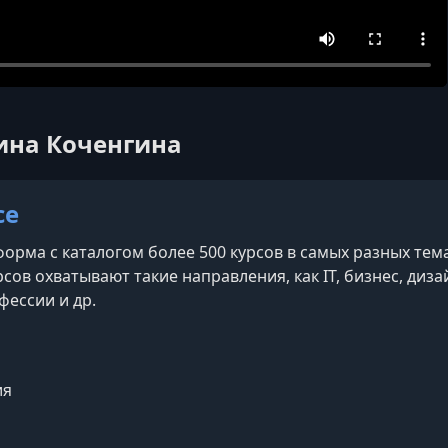
рина Коченгина
ce
рма с каталогом более 500 курсов в самых разных темах
сов охватывают такие направления, как IT, бизнес, дизай
фессии и др.
am
ия