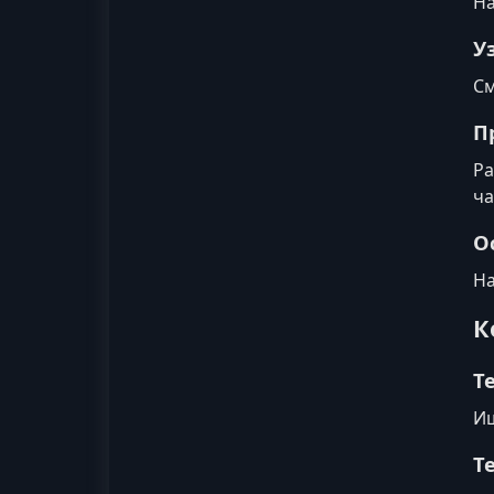
На
У
См
П
Ра
ча
О
На
К
Т
Ищ
Т