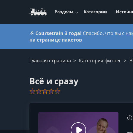
Разделы
Категории
Источн
🎉
Coursetrain 3 года!
Спасибо, что вы с на
на странице пакетов
Главная страница
Категория фитнес
В
Всё и сразу