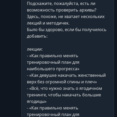
Подскажите, пожалуйста, есть ли
УРОК 29.
00:00:54
возможность проверить архивы?
4.3 Полувыпады с гантелями
Здесь, похоже, не хватает нескольких
лекций и методичек.
УРОК 30.
00:00:58
4.3 Пулловер
Было бы здорово, если бы получилось
добавить:
УРОК 31.
00:00:49
4.3 Разгибания с резинкой
лекции:
- «Как правильно менять
УРОК 32.
00:02:48
4.3 Разминка
тренировочный план для
наибольшего прогресса»
УРОК 33.
00:01:02
- «Как девушке накачать женственный
4.3 Румынская тяга со штангой
верх без огромной спины и плеч»
УРОК 34.
- «Всё, что нужно знать о ягодичном
00:01:49
4.3 Сгибание голени сидя (2 вариации)
тренинге, чтобы накачать большие
ягодицы»
УРОК 35.
00:00:47
- «Как правильно менять
4.3 Тяга гантели по одной руке
тренировочный план для