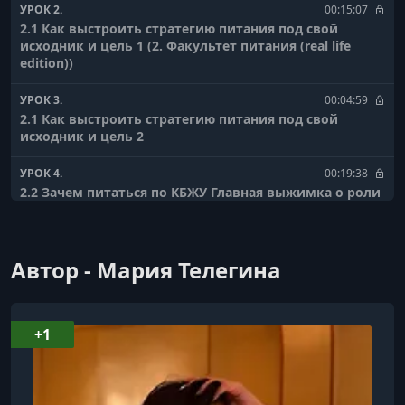
УРОК 2.
00:15:07
2.1 Как выстроить стратегию питания под свой
исходник и цель 1 (2. Факультет питания (real life
edition))
УРОК 3.
00:04:59
2.1 Как выстроить стратегию питания под свой
исходник и цель 2
УРОК 4.
00:19:38
2.2 Зачем питаться по КБЖУ Главная выжимка о роли
питания в построении фигуры
УРОК 5.
00:03:14
Автор - Мария Телегина
2.3 Как я считаю КБЖУ
УРОК 6.
00:19:29
2.4 Как питаться на сушке_ чтобы топить жир и
+1
растить мышцы одновременно
УРОК 7.
00:05:29
2.5 Как питаться на рекомпозиции