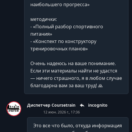
УРОК 36.
00:00:43
наибольшего прогресса»
4.3 Тяга узким хватом
методички:
УРОК 37.
00:00:40
- «Полный разбор спортивного
4.3 Тяга штанги в наклоне
питания»
УРОК 38.
00:01:39
- «Конспект по конструктору
4.3 Ягодичный мост
тренировочных планов»
Очень надеюсь на ваше понимание.
Если эти материалы найти не удастся
— ничего страшного, я в любом случае
благодарна вам за ваш труд! 🙏
Диспетчер Coursetrain
incognito
12 июн. 2026 г., 17:36
Это все что было, откуда информация