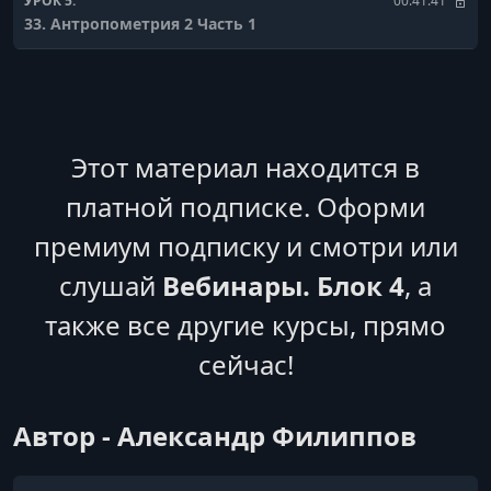
УРОК 5.
00:41:41
33. Антропометрия 2 Часть 1
УРОК 6.
00:21:58
33. Антропометрия 2 Часть 2
УРОК 7.
00:46:06
34. Вкусняшки Часть 1
Этот материал находится в
платной подписке. Оформи
УРОК 8.
00:37:03
34. Вкусняшки Часть 2
премиум подписку и смотри или
УРОК 9.
00:37:29
слушай
Вебинары. Блок 4
, а
36. Что есть Часть 1
также все другие курсы, прямо
УРОК 10.
00:24:18
сейчас!
36. Что есть Часть 2
УРОК 11.
01:01:58
Автор - Александр Филиппов
37. Беременность и силовой тренинг Часть 1
УРОК 12.
00:29:13