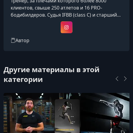
Тренер, за плечами которого более 8000
клиентов, свыше 250 атлетов и 16 PRO-
бодибилдеров. Судья IFBB (class C) и старший
тренер сборной Краснодарского края по
бодибилдингу и фитнесу. Автор проекта
Instagram
«Длясебяшники», проведший более 350
Автор
семинаров в 50 городах.
Другие материалы в этой
категории