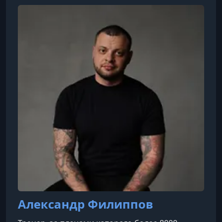
37. Беременность и силовой тренинг Часть 2
УРОК 13.
01:00:04
38. Расчет калорий
УРОК 14.
00:54:39
39. Контролируемые параметры тренировок
УРОК 15.
01:02:32
40. Циклы сушки и набора
Александр Филиппов