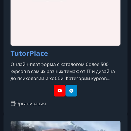
УРОК 12.
00:16:13
12. Учим хореографию для начинающих
УРОК 13.
00:22:53
13. Хореография для продолжающего уровня
TutorPlace
Онлайн-платформа с каталогом более 500
курсов в самых разных темах: от IT и дизайна
до психологии и хобби. Категории курсов
охватывают такие направления, как IT, бизнес,
дизайн, психология, творчество, блогинг, уход
YouTube
Telegram
за собой, профессии и др.
Организация