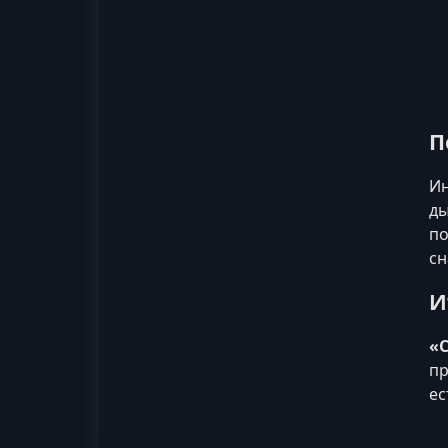
П
Ин
ды
по
сн
И
«С
пр
ес