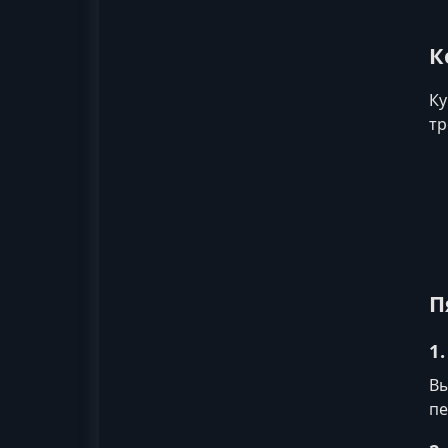
К
Ку
тр
П
1
Вы
пе