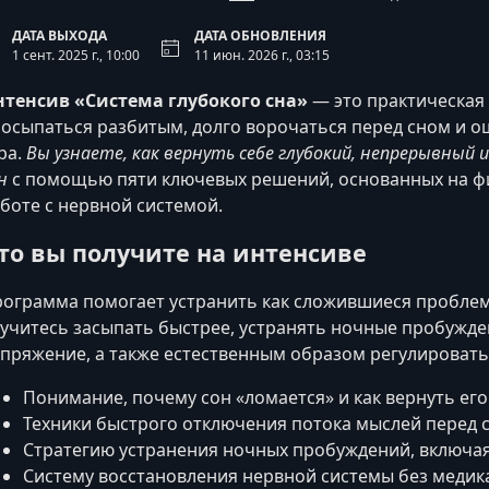
ДАТА ВЫХОДА
ДАТА ОБНОВЛЕНИЯ
1 сент. 2025 г., 10:00
11 июн. 2026 г., 03:15
тенсив «Система глубокого сна»
— это практическая 
осыпаться разбитым, долго ворочаться перед сном и о
ра.
Вы узнаете, как вернуть себе глубокий, непрерывны
н
с помощью пяти ключевых решений, основанных на фи
боте с нервной системой.
то вы получите на интенсиве
ограмма помогает устранить как сложившиеся проблемы
учитесь засыпать быстрее, устранять ночные пробужд
пряжение, а также естественным образом регулировать
Понимание, почему сон «ломается» и как вернуть его
Техники быстрого отключения потока мыслей перед 
Стратегию устранения ночных пробуждений, включая
Систему восстановления нервной системы без меди