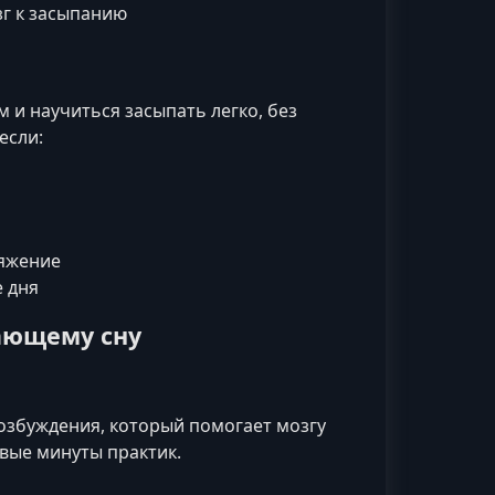
зг к засыпанию
м и научиться засыпать легко, без
если:
ряжение
е дня
ающему сну
озбуждения, который помогает мозгу
вые минуты практик.