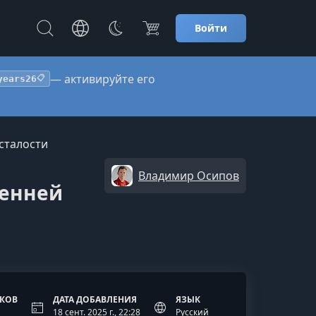
Войти
— активируйте его
years26
📋
усталости
Владимир Осипов
ренней
ОКОВ
ДАТА ДОБАВЛЕНИЯ
ЯЗЫК
18 сент. 2025 г., 22:28
Русский