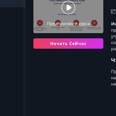
Предпросмотр курса
Ин
пр
ут
со
Начать Сейчас
ра
Ч
Пр
на
на