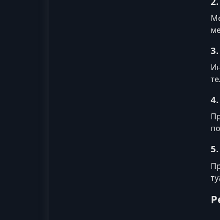
2
Ме
ме
3
Ин
те
4
Пр
по
5
Пр
ту
Р