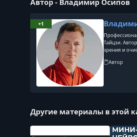
Автор - Владимир Осипов
Владими
+1
Профессионал
Тайцзи. Авто
зрения и очи
"Секреты вос
Автор
2007 по 2011 
Другие материалы в этой 