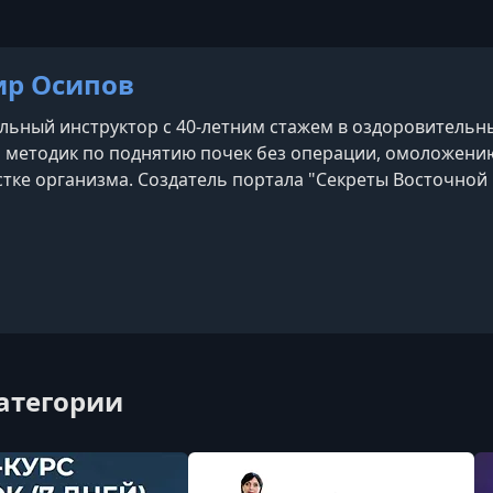
р Осипов
ьный инструктор с 40-летним стажем в оздоровительных
р методик по поднятию почек без операции, омоложен
стке организма. Создатель портала "Секреты Восточной
точной медицины. Чудо исцеления своими руками". Жил и
год. С 2009 года проводит
категории