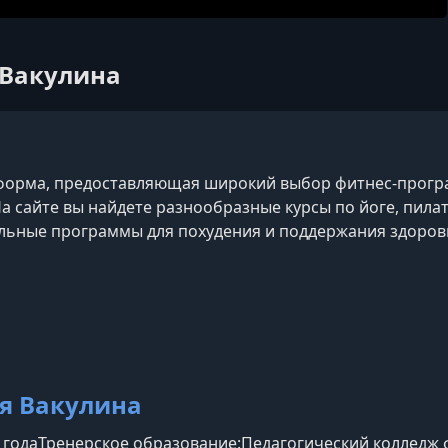
я Вакулина
орма, предоставляющая широкий выбор фитнес-програ
На сайте вы найдете разнообразные курсы по йоге, пилат
льные программы для похудения и поддержания здоровья.
так и полноценные фитнес-курсы, которые можно выпол
. Все программы разработаны опытными тренерами и 
я Вакулина
0 годаТренерское образование:Педагогический колледж