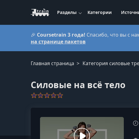
Разделы
Категории
Источн
🎉
Coursetrain 3 года!
Спасибо, что вы с на
на странице пакетов
Главная страница
Категория силовые тр
Силовые на всё тело