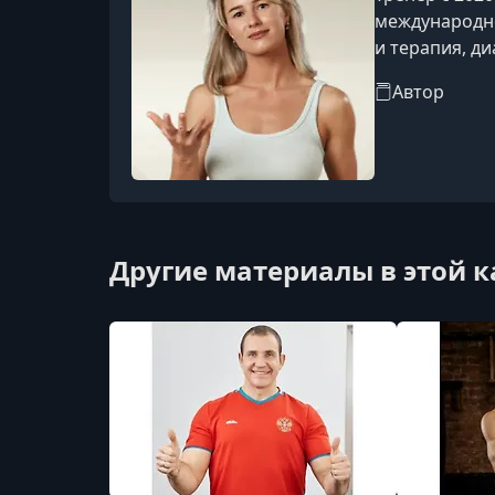
международно
и терапия, д
стопы и биом
Автор
Другие материалы в этой 