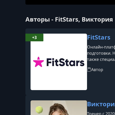
Авторы - FitStars, Виктори
FitStars
+3
Онлайн-платф
подготовки. 
также специа
тренировки, 
Автор
оборудования
Виктори
Тренер с 202