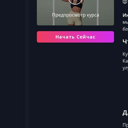
Предпросмотр курса
И
мы
ба
Начать Сейчас
Ч
Ку
Ка
ул
Д
Пр