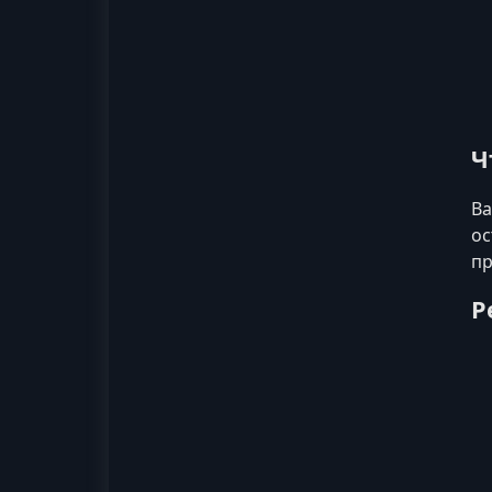
Ч
Ва
ос
пр
Р