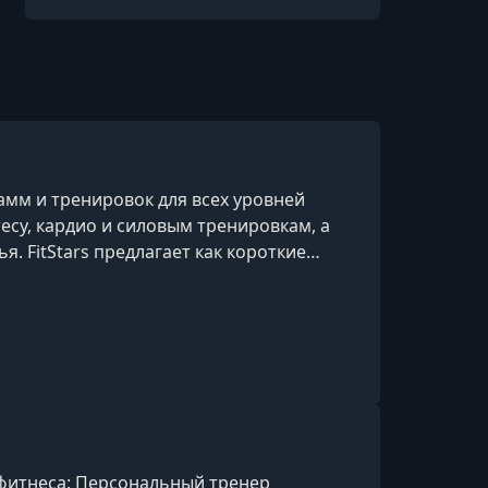
мм и тренировок для всех уровней
есу, кардио и силовым тренировкам, а
 FitStars предлагает как короткие
нять дома без специального
вкл
 фитнеса: Персональный тренер