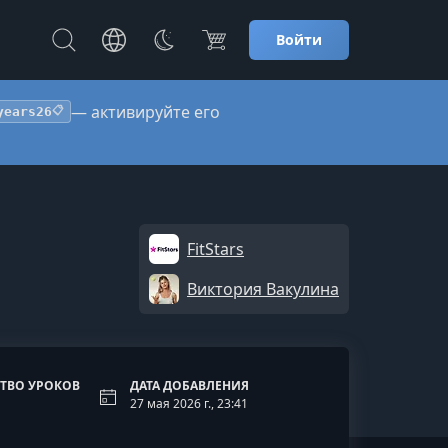
Войти
— активируйте его
years26
📋
FitStars
Виктория Вакулина
ТВО УРОКОВ
ДАТА ДОБАВЛЕНИЯ
27 мая 2026 г., 23:41