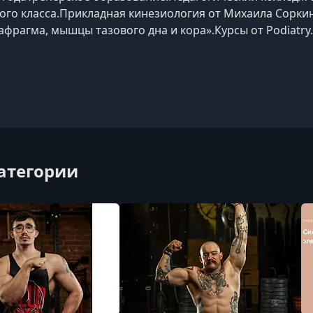
го класса.Прикладная кинезиология от Михаила Сорки
иафрагма, мышцы тазового дна и кора».Курсы от Podiatr
еханика».
категории