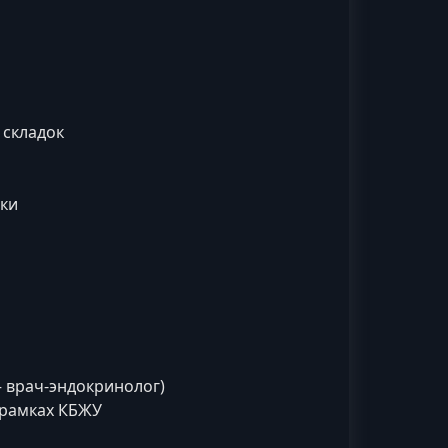
 складок
ики
 врач‑эндокринолог)
 рамках КБЖУ