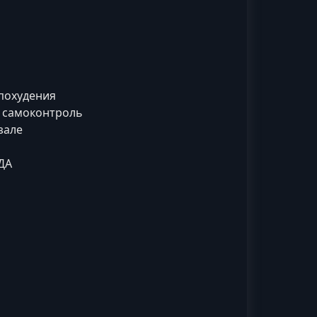
 похудения
т, самоконтроль
зале
ДА