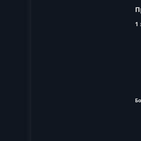
П
1
Бо