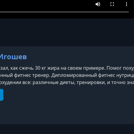
Игошев
зал, как сжечь 30 кг жира на своем примере. Помог пох
ный фитнес тренер. Дипломированный фитнес нутрици
худении все: различные диеты, тренировки, и точно знае
т неизбежен. Получилось у меня, получится и у тебя. Ско
р. У него есть работа инженером на
e
elegram