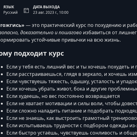
ЯЗЫК
ДАТА ВЫХОДА
Русский
23 авг. 2023 г., 10:00
Proжгись»
— это практический курс по похудению и раб
зопасно, доказательно и пошагово
избавиться от лишнег
ормировать устойчивые привычки на всю жизнь.
ому подходит курс
Если у тебя есть лишний вес и ты хочешь похудеть и
Если расстраиваешься, глядя в зеркало, и хочешь и
Если чувствуешь тяжесть, одышку, усталость и упадо
Если хочешь убрать живот, бока и другие проблемны
Если худеешь, но вес постоянно возвращается
Если не хватает мотивации и силы воли, чтобы довес
Если сложно наладить питание и подобрать подходя
Если не знаешь, как выстроить грамотный трениров
Если испытываешь трудности с подбором одежды из‑
Если быстро устаёшь, чувствуешь сонливость и общ