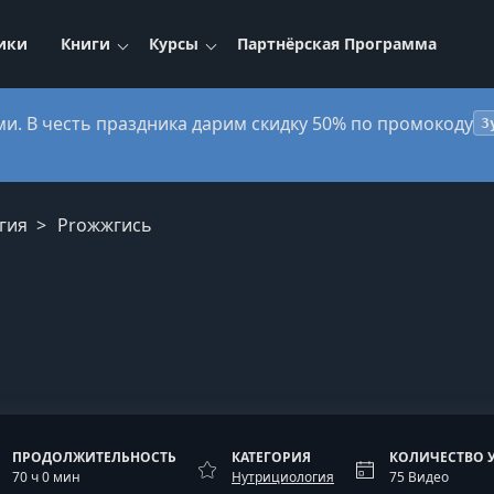
ики
Книги
Курсы
Партнёрская Программа
ми. В честь праздника дарим скидку 50% по промокоду
3
гия
Proжжгись
ПРОДОЛЖИТЕЛЬНОСТЬ
КАТЕГОРИЯ
КОЛИЧЕСТВО 
70 ч 0 мин
Нутрициология
75 Видео