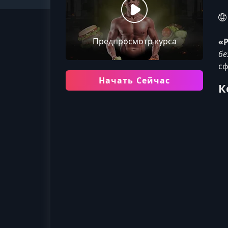
Предпросмотр курса
«
бе
сф
Начать Сейчас
К