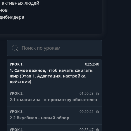
я активных людей
нов
одибилдера
Поиск
УРОК 1.
02:52:40
1. Самое важное, чтоб начать сжигать
жир (Этап 1. Адаптация, настройка,
действие)
УРОК 2.
01:50:53
2.1 с магазина - к просмотру обязателен
УРОК 3.
00:20:25
2.2 ВкусВилл - новый обзор
УРОК 4.
00:33:47