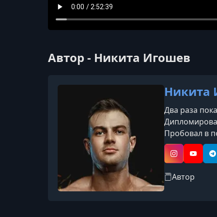
Автор - Никита Игошев
Никита 
Два раза пока
Дипломирован
Пробовал в по
он и результа
фитнес блоге
Instagram
YouTub
T
Автор