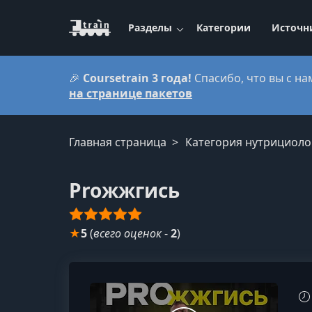
Разделы
Категории
Источн
🎉
Coursetrain 3 года!
Спасибо, что вы с на
на странице пакетов
Главная страница
Категория нутрициоло
Proжжгись
★
5
(
всего оценок
-
2
)