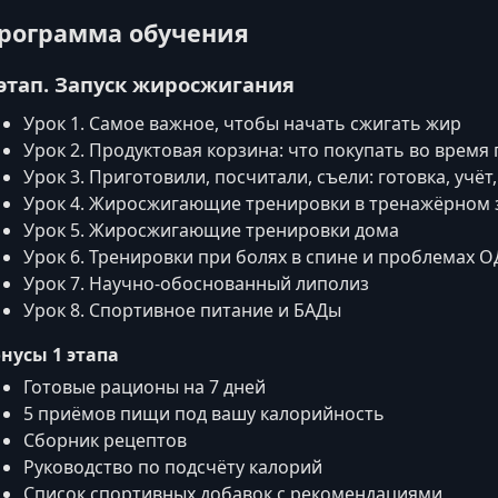
рограмма обучения
 этап. Запуск жиросжигания
Урок 1. Самое важное, чтобы начать сжигать жир
Урок 2. Продуктовая корзина: что покупать во время
Урок 3. Приготовили, посчитали, съели: готовка, учё
Урок 4. Жиросжигающие тренировки в тренажёрном 
Урок 5. Жиросжигающие тренировки дома
Урок 6. Тренировки при болях в спине и проблемах О
Урок 7. Научно‑обоснованный липолиз
Урок 8. Спортивное питание и БАДы
нусы 1 этапа
Готовые рационы на 7 дней
5 приёмов пищи под вашу калорийность
Сборник рецептов
Руководство по подсчёту калорий
Список спортивных добавок с рекомендациями