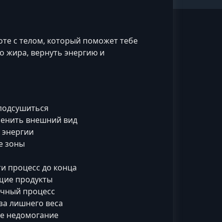
оте с телом, который поможет тебе
о жира, вернуть энергию и
 подсушиться
зменить внешний вид
к энергии
е зоны
ти процесс до конца
щие продукты
очный процесс
за лишнего веса
ее недомогание