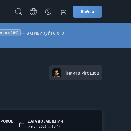
Войти
— активируйте его
years26
📋
Никита Игошев
УРОКОВ
ДАТА ДОБАВЛЕНИЯ
7 мая 2026 г., 19:47