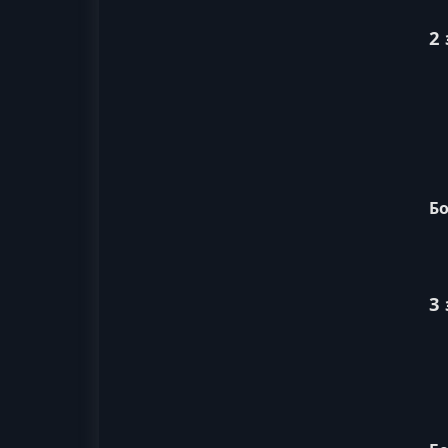
2
Бо
3