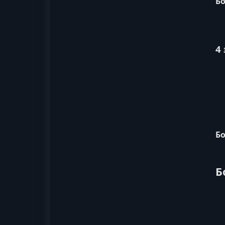
Бо
4
Бо
Б