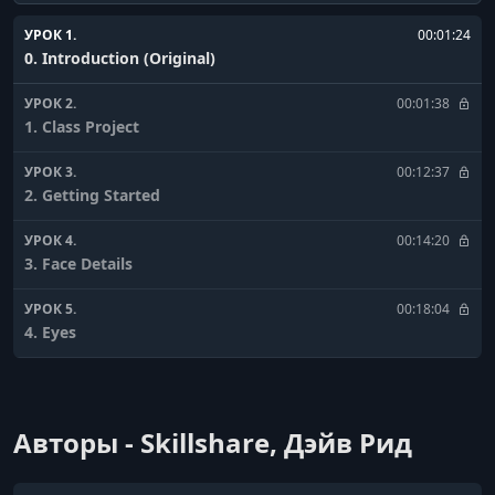
УРОК 1.
00:01:24
0. Introduction (Original)
УРОК 2.
00:01:38
1. Class Project
УРОК 3.
00:12:37
2. Getting Started
УРОК 4.
00:14:20
3. Face Details
УРОК 5.
00:18:04
4. Eyes
УРОК 6.
00:17:24
5. Stylized Hair
Авторы - Skillshare, Дэйв Рид
УРОК 7.
00:15:17
6. Hair Pins & Earrings