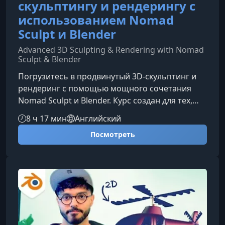
скульптингу и рендерингу с
использованием Nomad
Sculpt и Blender
Advanced 3D Sculpting & Rendering with Nomad
Sculpt & Blender
Погрузитесь в продвинутый 3D-скульптинг и
рендеринг с помощью мощного сочетания
Nomad Sculpt и Blender. Курс создан для тех,
кто уже знаком с основами, но хочет вывести
8 ч 17 мин
Английский
свои навыки на новый уровень: улучшить
Посмотреть
художественное видение, уверенно работать с
формами и создавать выразительных
персонажей с профессиональной подачей.О
курсеВместе мы пройдём весь путь создания
персонажа — от первых простых форм до
стилизованного финального рендера. Я дета