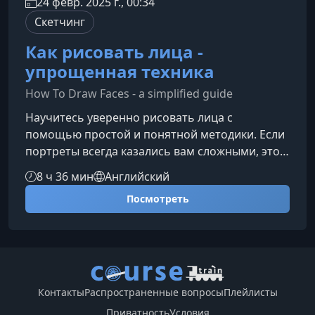
24 февр. 2025 г., 00:34
Скетчинг
Как рисовать лица -
упрощенная техника
How To Draw Faces - a simplified guide
Научитесь уверенно рисовать лица с
помощью простой и понятной методики. Если
портреты всегда казались вам сложными, этот
курс поможет снять страх и шаг за шагом
8 ч 36 мин
Английский
освоить основы анатомии лица, построение
Посмотреть
формы и передачу эмоций.О курсеЭтот курс
создан для тех, кто хочет научиться
изображать лица быстро, эффективно и без
перегруженных академических формул. Вы
освоите упрощённый подход, который
позволит рисовать реалистичные и
Контакты
Распространенные вопросы
Плейлисты
стилизованные лица,
Приватность
Условия