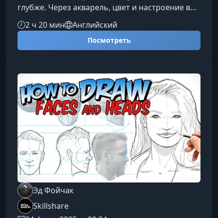
глубже. Через акварель, цвет и настроение вы
сможете передавать свои эмоции,
2 ч 20 мин
Английский
впечатления и атмосферу места так, как не
Посмотреть
сделает ни одна фотография. Этот курс
поможет вам легко начать вести скетчбук в
поездках и сделать творчество приятной
привычкой, а не разовой попыткой.Что вас
ждёт на курсеВы узнаете, как работать с
ограниченным набором материалов,
извлекать макс
Эд Фойчак
Skillshare