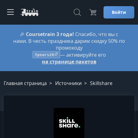
Войти
🎉
Coursetrain 3 года!
Спасибо, что вы с
нами. В честь праздника дарим скидку 50% по
промокоду
— активируйте его
3years26
📋
на странице пакетов
Главная страница
Источники
Skillshare