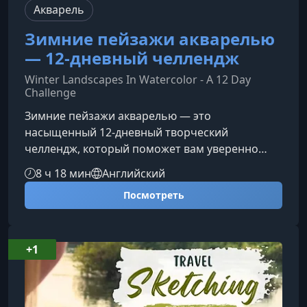
Акварель
Зимние пейзажи акварелью
— 12-дневный челлендж
Winter Landscapes In Watercolor - A 12 Day
Challenge
Зимние пейзажи акварелью — это
насыщенный 12‑дневный творческий
челлендж, который поможет вам уверенно
прокачать навыки акварели и шаг за шагом
8 ч 18 мин
Английский
создавать выразительные зимние
Посмотреть
композиции. Курс подходит как новичкам, так
и художникам с опытом, желающим углубить
технику и расширить художественный
кругозор.Что вас ждёт в 12‑дневном
+1
челленджеКаждый день вы будете работать
над новым сюжетом, осваивая ключевые
акварельные приёмы, композицию, атмосфер