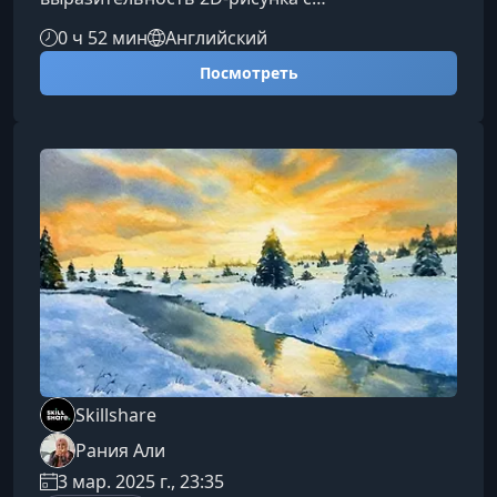
возможностями 3D-сцены. В этом курсе вы шаг
0 ч 52 мин
Английский
за шагом освоите технику смешанной
Посмотреть
анимации, научитесь уверенно работать
с Grease Pencil и создавать проекты, которые
выделяются стилем и динамикой.Чему вы
научитесьКурс построен так, чтобы дать вам
практические навыки создания гибридных
2D/3D-сцен и помочь раскрыть потенциал
инструмента Grease
Skillshare
Рания Али
3 мар. 2025 г., 23:35