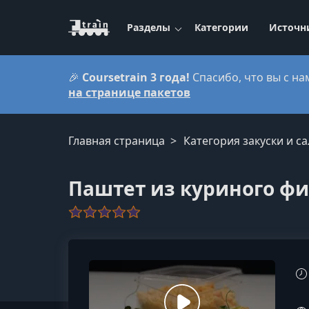
Разделы
Категории
Источн
🎉
Coursetrain 3 года!
Спасибо, что вы с на
на странице пакетов
Главная страница
Категория закуски и с
Паштет из куриного ф