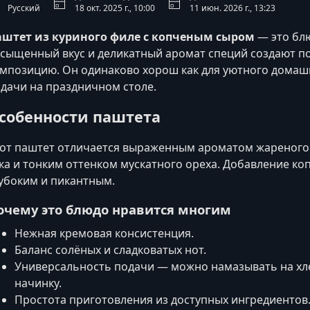
Русский
18 окт. 2025 г., 10:00
11 июн. 2026 г., 13:23
аштет из куриного филе с копченым сыром
— это бл
сыщенный вкус и деликатный аромат специй создают 
мпозицию. Он одинаково хорош как для уютного домашн
дачи на праздничном столе.
собенности паштета
от паштет отличается выраженным ароматом жареного 
ка и тонким оттенком мускатного ореха. Добавление коп
убоким и пикантным.
очему это блюдо нравится многим
Нежная кремовая консистенция.
Баланс солёных и сладковатых нот.
Универсальность подачи — можно намазывать на хле
начинку.
Простота приготовления из доступных ингредиентов