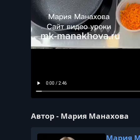
Автор - Мария Манахова
Мария М