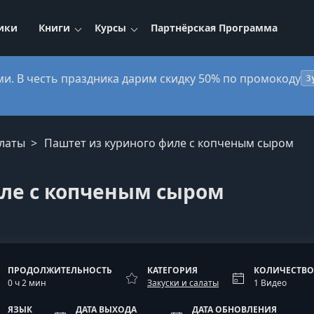
ики
Книги
Курсы
Партнёрская Программа
ми. В честь праздника дарим скидку 50% по промокоду
3
алаты
Паштет из куриного филе с копченым сыром
иле с копченым сыром
ПРОДОЛЖИТЕЛЬНОСТЬ
КАТЕГОРИЯ
КОЛИЧЕСТВО
0 ч 2 мин
Закуски и салаты
1 Видео
ЯЗЫК
ДАТА ВЫХОДА
ДАТА ОБНОВЛЕНИЯ