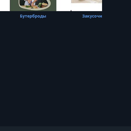
Бутерброды
Закусочные бенто то