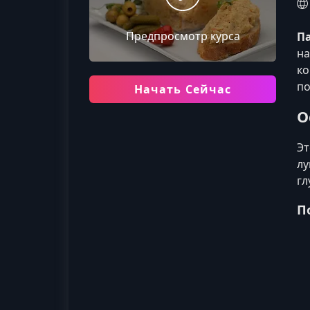
Предпросмотр курса
П
на
ко
по
Начать Сейчас
О
Эт
лу
гл
П