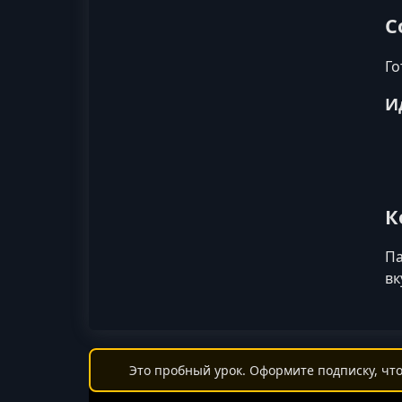
С
Го
И
К
Па
вк
Это пробный урок. Оформите подписку, что