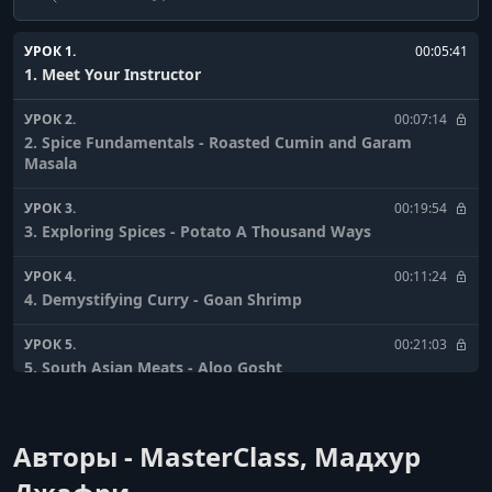
УРОК 1.
00:05:41
1. Meet Your Instructor
УРОК 2.
00:07:14
2. Spice Fundamentals - Roasted Cumin and Garam
Masala
УРОК 3.
00:19:54
3. Exploring Spices - Potato A Thousand Ways
УРОК 4.
00:11:24
4. Demystifying Curry - Goan Shrimp
УРОК 5.
00:21:03
5. South Asian Meats - Aloo Gosht
УРОК 6.
00:12:00
6. Essential Indian Vegetables - Cauliflower With Asafetida
Авторы - MasterClass, Мадхур
and Cumin