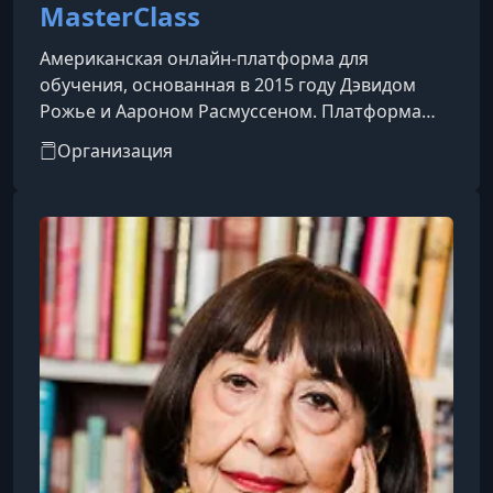
MasterClass
Американская онлайн-платформа для
обучения, основанная в 2015 году Дэвидом
Рожье и Аароном Расмуссеном. Платформа
предоставляет доступ к видеокурсам,
Организация
созданным и представленным мировыми
знаменитостями и экспертами в различных
областях.​Особенности
платформы:Преподаватели: Среди
инструкторов — известные личности, такие как
Гордон Рамзи (кулинария), Маргарет Этвуд
(писательство), Мартин Скорсезе
(кинорежиссура), Серена Уильямс (теннис),
Ханс Циммер