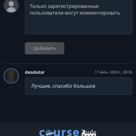
№2
Комментарий
УРОК 24.
00:13:45
2.5.6 Тренировки на гибкость. Практика FYSM йоги
№3
УРОК 25.
00:09:25
2.6. Кардио
Добавить
УРОК 26.
01:00:03
2.7. Силовая тренировка Романа в режиме лайв
desalutar
17 июн. 2026 г., 08:36
УРОК 27.
00:50:52
2.8. Сила хвата и предплечий
Лучшие, спасибо большое
УРОК 28.
01:44:09
4. Эфир с реабилитологом