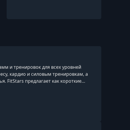
мм и тренировок для всех уровней
есу, кардио и силовым тренировкам, а
 FitStars предлагает как короткие
нять дома без специального
вкл