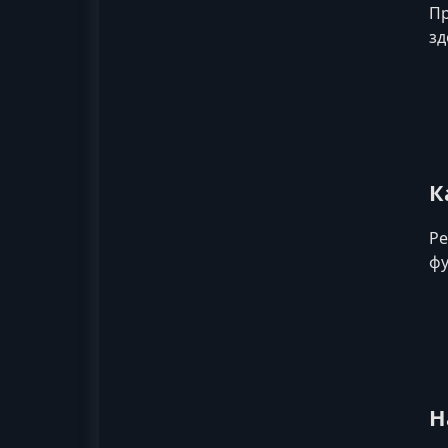
Пр
зд
К
Ре
фу
Н