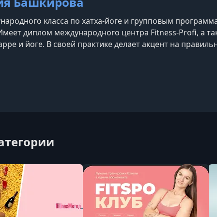
ия Башкирова
народного класса по хатха-йоге и групповым программ
Имеет диплом международного центра Fitness-Profi, а т
арре и йоге. В своей практике делает акцент на правил
вижении. На занятиях сочетает асаны с дыхательными 
ение, восстановить внутренний баланс и наполнитьс
категории