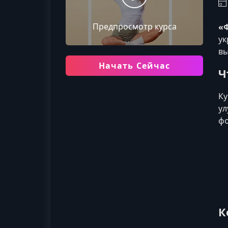
Предпросмотр курса
«
ук
вы
Начать Сейчас
Ч
Ку
ул
фо
К