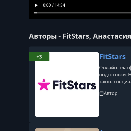
Авторы - FitStars, Анастас
FitStars
+3
Онлайн-платф
подготовки. 
также специа
тренировки, 
Автор
оборудования