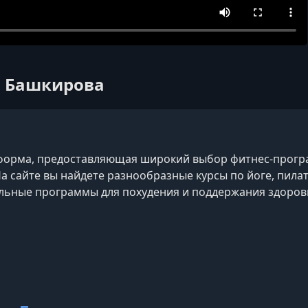
ия Башкирова
орма, предоставляющая широкий выбор фитнес-програ
На сайте вы найдете разнообразные курсы по йоге, пилат
льные программы для похудения и поддержания здоровья.
так и полноценные фитнес-курсы, которые можно выпол
. Все программы разработаны опытными тренерами и 