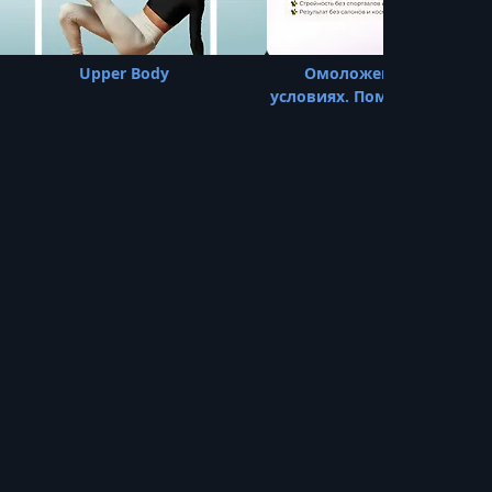
Upper Body
Омоложение в домаш
условиях. Помолодей на 5 л
месяц