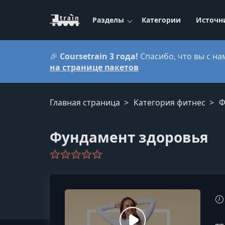
Разделы
Категории
Источн
🎉
Coursetrain 3 года!
Спасибо, что вы с на
на странице пакетов
Главная страница
Категория фитнес
Ф
Фундамент здоровья