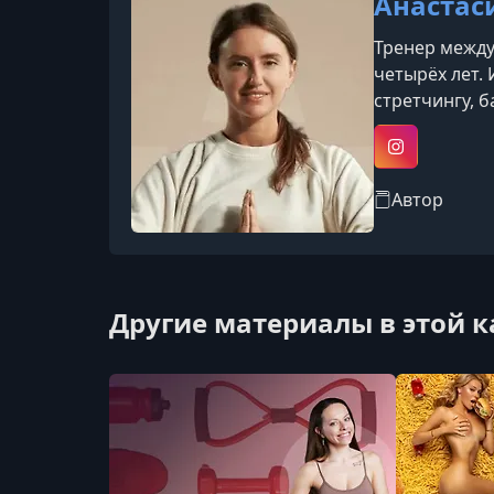
Анастас
Тренер между
четырёх лет. 
стретчингу, б
осознанном д
снять напряж
Instagram
Автор
Другие материалы в этой 