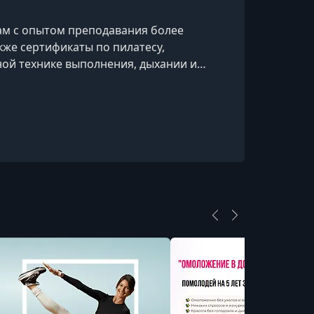
ам с опытом преподавания более
акже сертификаты по пилатесу,
ьной технике выполнения, дыхании и
и медитативными техниками, помогая