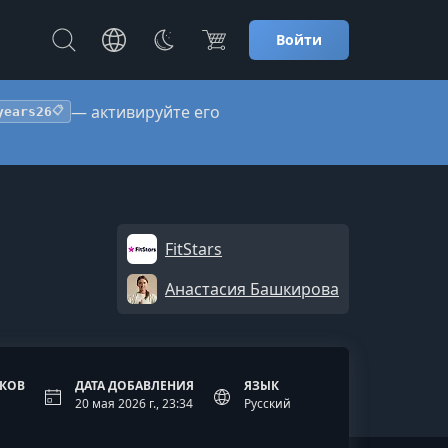
Войти
— активируйте его
years26
📋
FitStars
Анастасия Башкирова
ОКОВ
ДАТА ДОБАВЛЕНИЯ
ЯЗЫК
20 мая 2026 г., 23:34
Русский