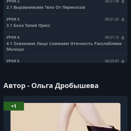
УРОК 2.
00:27:38
2.1 Выравниваем Тело От Перекосов
УРОК 3.
00:21:22
3.1 Бока Талия Пресс
УРОК 4.
00:21:12
4.1 Освежаем Лицо Снимаем Отечность Расслабляем
Мышцы
УРОК 5.
00:25:47
5.1 Ягодицы В Огне Лежа
УРОК 6.
00:19:57
Автор - Ольга Дробышева
6.1 Рельефные И Подтянутые Руки
УРОК 7.
00:28:47
7.1 Укрепление тазового дна и ягодиц
+1
УРОК 8.
00:23:48
8.1 Топ приемов от проблем в шее