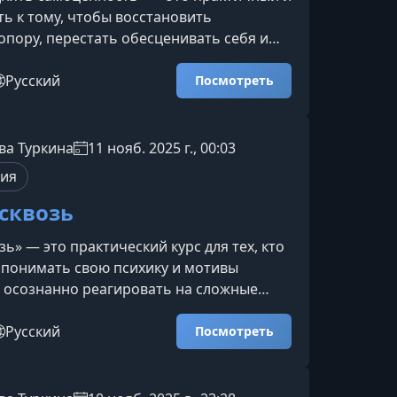
ь к тому, чтобы восстановить
пору, перестать обесценивать себя и
роить зрелые, устойчивые отношения.
ходит тем, кто устал от болезненных
Русский
Посмотреть
висимости от партнёра, страха быть
 или необходимости постоянно
внимание и любовь.Для кого этот
ва Туркина
11 нояб. 2025 г., 00:03
а будет особенно полезна, если вы:
пия
 в отношениях и по
сквозь
ь» — это практический курс для тех, кто
 понимать свою психику и мотивы
 осознанно реагировать на сложные
веренно выстраивать личные и рабочие
Программа помогает экологично
Русский
Посмотреть
оции, защищать границы и избавляться
ны и зависимости от чужих оценок.Что
ение курсаОбучение помогает увидеть