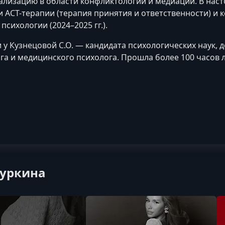
лизацию в области конфликтологии и медиации. В нас
и ACT-терапии (терапия принятия и ответственности) и 
сихологии (2024–2025 гг.).
 у Кузнецовой С.О. — кандидата психологических наук,
га и медицинского психолога. Прошла более 100 часов 
туркина