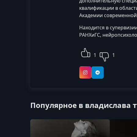
дополнительную специа
квалификации в област
Академии современной п
Находится в супервизии
РАНХиГС, нейропсихоло
1
1
Instagram
Telegram
Популярное в владислава 