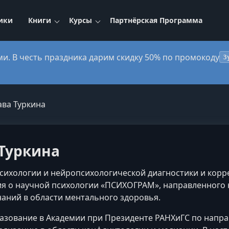
ики
Книги
Курсы
Партнёрская Программа
ми. В честь праздника дарим скидку 50% по промокоду
3
ава Туркина
Туркина
психологии и нейропсихологической диагностики и корр
я о научной психологии «ПСИХОГРАМ», направленного 
аний в области ментального здоровья.
зование в Академии при Президенте РАНХиГС по направл