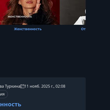
Женственность
Отношения
ва Туркина
11 нояб. 2025 г., 02:08
пия
нность