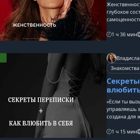
Женственност
глубокое сос
самоценности
опору в себя
отношения бе
1 ч 36 мин
предназначен
сталкивается
ощущает поте
Владисла
полезен, есл
Знакомства
окружающих;
Секреты
влюбить
«Если ты вы
управляешь 
создана для 
зрелые, осоз
отношения бе
1 ч 15 мин
программаКур