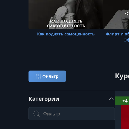
Как поднять самоценность
Флирт и о
Эф
Кур
Фильтр
Категории
+4
Поиск по категории