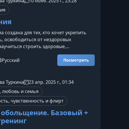
ва Туркина
10 нояб. 2025 г., 23:28
 защитные механизмы, распознать
пия
тивы поведения и
ния
а создана для тех, кто хочет укрепить
, освободиться от нездоровых
научиться строить здоровые,
щие и зрелые отношения. Курс подходит
ые теряются в партнёре, боятся быть
Русский
Посмотреть
, склонны к любовной зависимости или
нарию «хорошей девочки».Что вас ждёт в
 курсе собраны практические и
ва Туркина
23 апр. 2025 г., 01:34
ские инструменты, помогающие шаг за
 любовь и семья
ить привычные сценар
сть, чувственность и флирт
 обольщение. Базовый +
тренинг