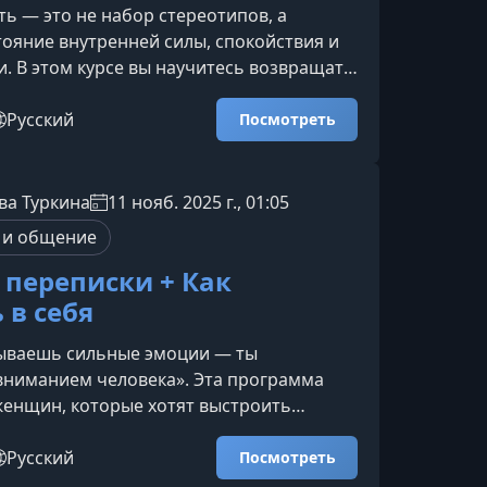
ь — это не набор стереотипов, а
тояние внутренней силы, спокойствия и
. В этом курсе вы научитесь возвращать
, слышать свои желания и выстраивать
з страха, вины и зависимости.Для кого
Русский
Посмотреть
а программаКурс подойдёт тем, кто
 с эмоциональными трудностями и
рю связи с собой. Он будет особенно
ва Туркина
11 нояб. 2025 г., 01:05
и вы: зависите от оценки партнёра или
 и общение
 переписки + Как
 в себя
зываешь сильные эмоции — ты
вниманием человека». Эта программа
женщин, которые хотят выстроить
нанные и по‑настоящему притягательные
з манипуляций и игр.О чем эта
Русский
Посмотреть
с помогает развить уверенность в