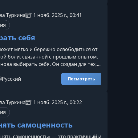
ять скрытую логику мужского поведения
вызывать искренний интерес — такой,
ва Туркина
11 нояб. 2025 г., 00:41
ится не на эмоциях одного дня, а на
пия
внимании и уважении.Ка
рать себя
может мягко и бережно освободиться от
ой боли, связанной с прошлым опытом,
снова выбирать себя. Он создан для тех,
рестать застревать в воспоминаниях,
реннюю опору и восстановить чувство
Русский
Посмотреть
ценности.Что представляет собой
д EMDR — это научно обоснированный
тический подход, который помогает
ва Туркина
11 нояб. 2025 г., 00:22
рорабатывать даже глубокие
пия
ые травмы. Он сн
нять самоценность
днять самоценность» — это практичный и