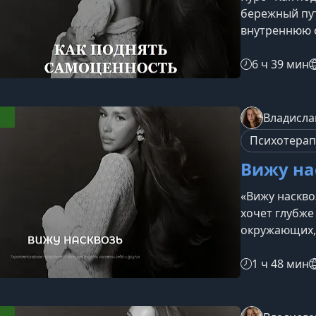
бережный пут
внутреннюю о
научиться ст
Материал под
6 ч 39 мин
привязок, за
отвергнутым
заслуживать 
Владисла
курсПрограмм
Психотера
теряете себя
Вижу на
«Вижу насквоз
хочет глубже
окружающих,
ситуации и у
отношения. 
1 ч 48 мин
выражать эм
от стыда, ви
даёт прохожд