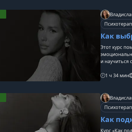
общении, пон
и научиться 
Владисла
который держ
Психотера
устойчивом 
Как выб
Этот курс по
эмоциональн
и научиться 
кто хочет пе
вернуть внут
1 ч 34 мин
собственной 
тренингМето
психотерапев
Владисла
безопасно п
Психотера
эмоциональн
Как под
Курс «Как по