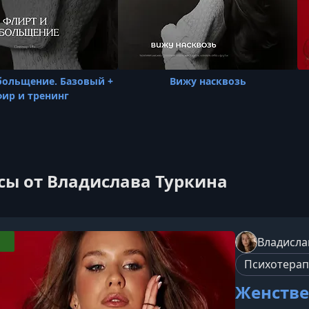
больщение. Базовый +
Вижу насквозь
ир и тренинг
сы от Владислава Туркина
Владисла
Психотера
Женстве