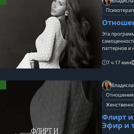
Владисла
собственные
Психотера
истинные мо
Отноше
Эта программ
самоценность
паттернов и 
поддерживаю
людям, котор
7 ч 17 мин
отвергнутыми
живут по сце
программеНа
Владисла
терапевтиче
Отношения,
шагом измен
Женственно
Флирт и
Эфир и 