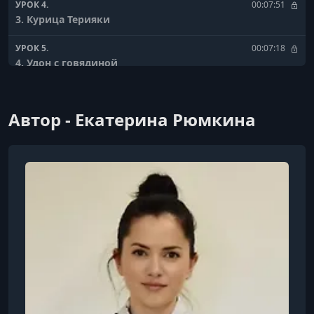
УРОК 4.
00:07:51
3. Курица Терияки
УРОК 5.
00:07:18
4. Удон с говядиной
УРОК 6.
00:10:51
5. Темпура
Автор - Екатерина Рюмкина
УРОК 7.
01:47:31
6. Посуда и правила сервировки в японской кухне.
Ответы на вопросы
УРОК 8.
00:08:33
7. Свинина Тонкацу
УРОК 9.
00:11:57
8. Гёдза
УРОК 10.
00:06:10
9. Жареная курица Карааге