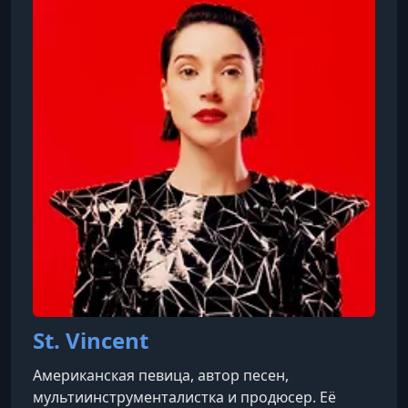
инструкторов — известные личности, такие как
Гордон Рамзи (кулинария), Маргарет Этвуд
(писательство), Мартин Скорсезе
(кинорежиссура), Серена Уильямс (теннис),
Ханс Циммер
St. Vincent
Американская певица, автор песен,
мультиинструменталистка и продюсер. Её