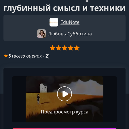
глубинный смысл и техники
EduNote
Любовь Субботина
★
5
(
всего оценок
-
2
)
Предпросмотр курса