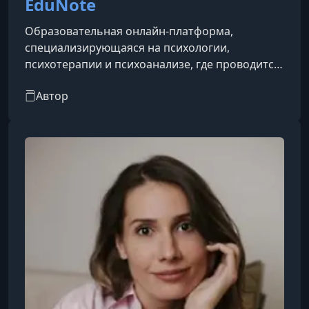
EduNote
Образовательная онлайн-платформа,
специализирующаяся на психологии,
психотерапии и психоанализе, где проводится
широкий спектр вебинаров, семинаров, курсов
Автор
и других мероприятий по актуальным темам в
этой области. Она объединяет ведущих
преподавателей, практикующих специалистов
и участников, интересующихся психологией,
от начинающих до опытных специалистов,
предлагая знакомство с профессиональными
подходами, обсуждение практических кейсов и
обмен