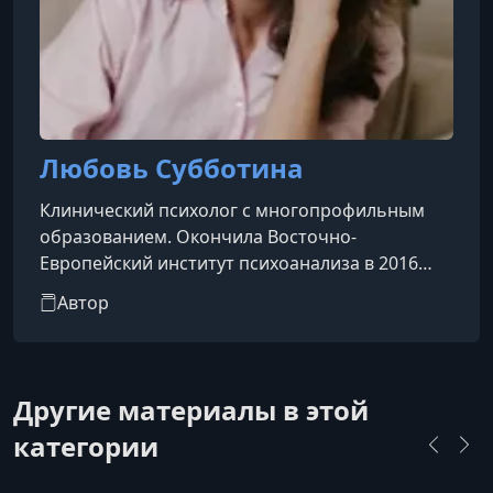
Любовь Субботина
Клинический психолог с многопрофильным
образованием. Окончила Восточно-
Европейский институт психоанализа в 2016
году по направлению «Психоанализ»,
Автор
квалификация — психолог-психоаналитик. В
2017 году получила квалификацию
клинического психолога в Институте
Психотерапии и Медицинской Психологии им.
Другие материалы в этой
Б.Д. Кавасарского. Завершила обучение по
категории
программе «Психоанализ и
психоаналитическая психотерапия» в НИУ