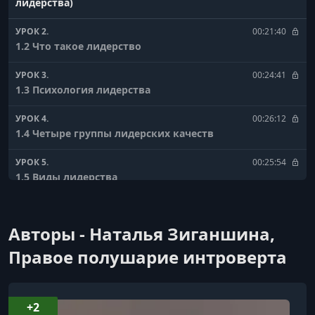
лидерства)
УРОК 2.
00:21:40
1.2 Что такое лидерство
УРОК 3.
00:24:41
1.3 Психология лидерства
УРОК 4.
00:26:12
1.4 Четыре группы лидерских качеств
УРОК 5.
00:25:54
1.5 Виды лидерства
УРОК 6.
00:29:43
1.6 Классификация лидерства, функции лидера
Авторы - Наталья Зиганшина,
УРОК 7.
00:24:20
Правое полушарие интроверта
2.1 Лидерство и руководство (Лидерство и
руководство)
+2
УРОК 8.
00:23:07