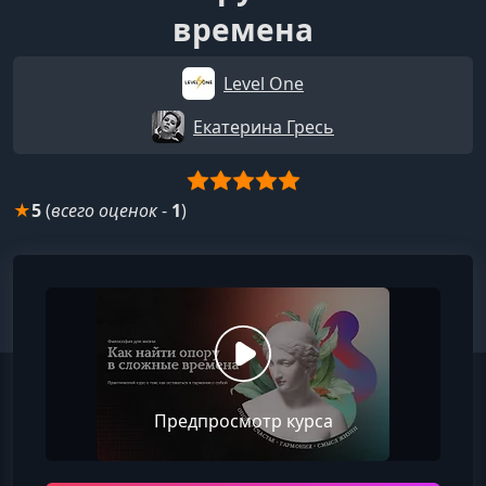
времена
Level One
Екатерина Гресь
★
5
(
всего оценок
-
1
)
Предпросмотр курса