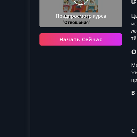
Предпросмотр курса
Ц
ис
по
тё
Начать Сейчас
О
Ма
жи
пр
В
С