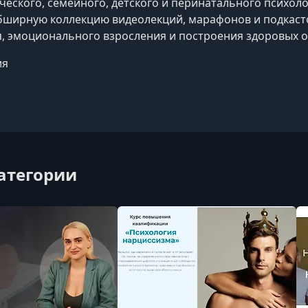
ческого, семейного, детского и перинатального психол
бширную коллекцию видеолекций, марафонов и подкаст
, эмоционального взросления и построения здоровых 
ия
категории