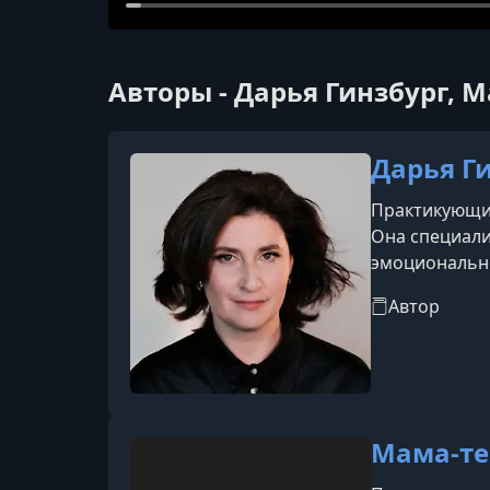
Авторы - Дарья Гинзбург, 
Дарья Г
Практикующий
Она специали
эмоционально
Автор
Мама-те