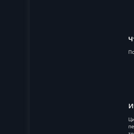
Ч
По
И
Ци
пе
те