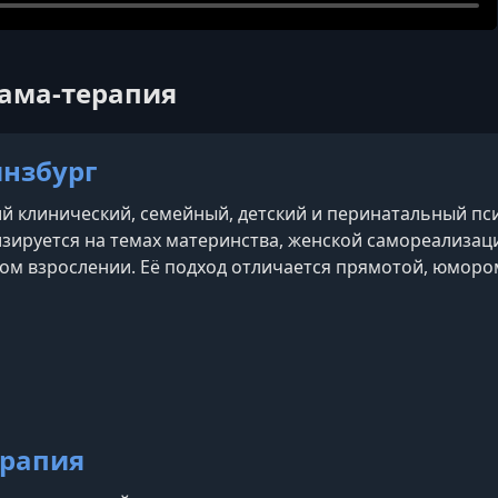
Мама-терапия
инзбург
 клинический, семейный, детский и перинатальный пси
зируется на темах материнства, женской самореализац
м взрослении. Её подход отличается прямотой, юмором
рапия