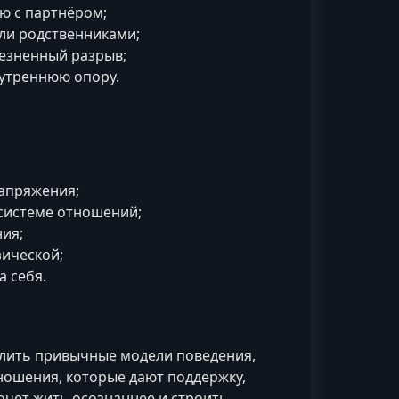
ю с партнёром;
ли родственниками;
лезненный разрыв;
нутреннюю опору.
апряжения;
 системе отношений;
ия;
ической;
 себя.
лить привычные модели поведения,
ношения, которые дают поддержку,
хочет жить осознаннее и строить