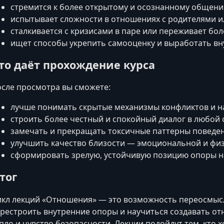
стремится к более открытому и осознанному общени
испытывает сложности в отношениях с родителями и
сталкивается с кризисами в паре или переживает бо
ищет способы укрепить самооценку и выработать в
то даёт прохождение курса
сле просмотра вы сможете:
лучше понимать скрытые механизмы конфликтов и н
строить более честный и спокойный диалог в любой
замечать и прекращать токсичные паттерны поведен
улучшить качество близости — эмоциональной и физ
сформировать зрелую, устойчивую позицию опоры на
тог
кл лекций «Отношения» — это возможность переосмыс
рестроить внутренние опоры и научиться создавать от
пло и чувство безопасности. Лекции подойдут тем, кто 