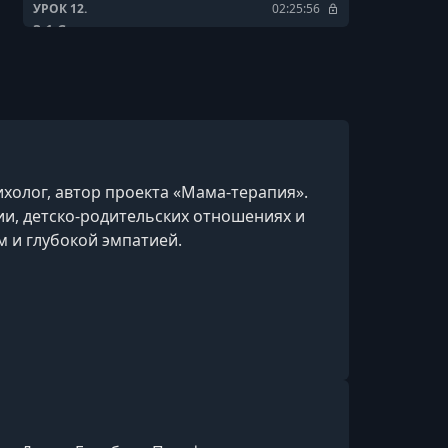
УРОК 12.
02:25:56
3.1 Свекровь
УРОК 13.
00:53:06
3.2 Свекровь
УРОК 14.
00:31:11
3.3 Свекровь
холог, автор проекта «Мама-терапия».
УРОК 15.
03:07:38
ии, детско-родительских отношениях и
4.1 Развод
 и глубокой эмпатией.
УРОК 16.
00:26:19
4.2 Расстановка после развода
УРОК 17.
02:59:34
5. Измена
УРОК 18.
02:21:25
6. Самопознание
УРОК 19.
00:05:06