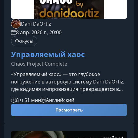
Dani DaOrtiz
8 апр. 2026 г., 20:00
Фокусы
Управляемый хаос
Chaos Project Complete
«Управляемый хаос» — это глубокое
погружение в авторскую систему Dani DaOrtiz,
где видимая импровизация превращается в
инструмент точного контроля. Курс
8 ч 51 мин
Английский
раскрывает, как создать эффект неподдельной
Посмотреть
случайности и при этом управлять каждым
моментом выступления, делая магию
максимально естественной, сильной и
совершенно непредсказуемой для