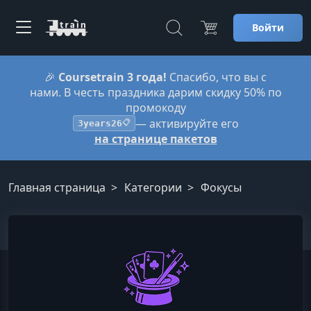
Войти
🎉
Coursetrain 3 года!
Спасибо, что вы с
нами. В честь праздника дарим скидку 50% по
промокоду
— активируйте его
3years26
📋
на странице пакетов
Главная страница
Категории
Фокусы