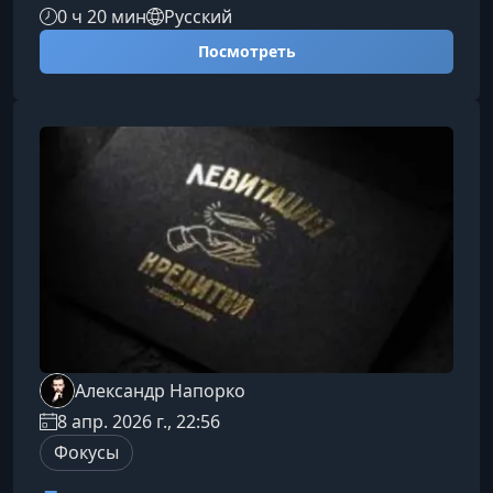
результат всё равно оказывается идеально
0 ч 20 мин
Русский
собранным. Без ловкости рук и без двойной
Посмотреть
реальности — только чистое удивление и
настоящая магия.Что представляет собой трюк
«Парадокс Куб»Этот эффект основан на новой
концепции, благодаря которой зрители
получают полный контроль над кубиком. Они
могут крутить его как угодно, а итог всё равн
Александр Напорко
8 апр. 2026 г., 22:56
Фокусы