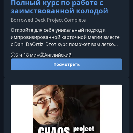
Полный курс по работе с
заимствованной колодой
Borrowed Deck Project Complete
Откройте для себя уникальный подход к
импровизированной карточной магии вместе
с Dani DaOrtiz. Этот курс поможет вам легко
создавать мощные эффекты с любой
5 ч 18 мин
Английский
заимствованной колодой — даже если вы
Посмотреть
впервые взяли её в руки прямо перед
выступлением.Мастерство
импровизацииУмение взять обычную колоду
зрителя и мгновенно показать впечатляющие
трюки — это настоящий показатель