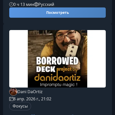
дальше происходит невозможное: колода сама
0 ч 13 мин
Русский
открывается в точном месте выбранной карты,
Посмотреть
а затем та зрелищно вылетает наружу одним
щелчком пальцев.Что представляет собой
фокус «Живая колода»Этот трюк основан на
скрытой механике и точной работе
исполнителя, но внешне выглядит как чистая
магия. Он идеально подходит как для
Dani DaOrtiz
8 апр. 2026 г., 21:02
Фокусы