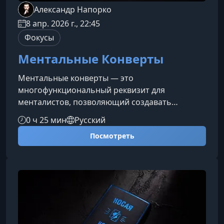
Александр Напорко
8 апр. 2026 г., 22:45
Фокусы
Ментальные Конверты
Ментальные конверты — это
многофункциональный реквизит для
менталистов, позволяющий создавать
мощные эффекты чтения мыслей,
0 ч 25 мин
Русский
предсказаний и тайных сообщений. Этот
Посмотреть
набор открывает широкие возможности для
выступлений любого формата и помогает
артисту быстро усиливать взаимодействие со
зрителем.Уникальные особенности
ментальных конвертовКонверты выполнены
из прочной дизайнерской бумаги, что
обеспечивает их эстетичность и
долговечность. Они органич