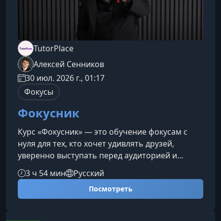
TutorPlace
Алексей Сенников
30 июл. 2026 г., 01:17
Фокусы
Фокусник
Курс «Фокусник» — это обучение фокусам с
нуля для тех, кто хочет удивлять друзей,
уверенно выступать перед аудиторией и
создавать эффект настоящей магии своими
3 ч 54 мин
Русский
руками. Вы освоите карточные трюки, фокусы с
Посмотреть
монетами, купюрами и небольшими
предметами, а также научитесь управлять
вниманием зрителей и делать выступление