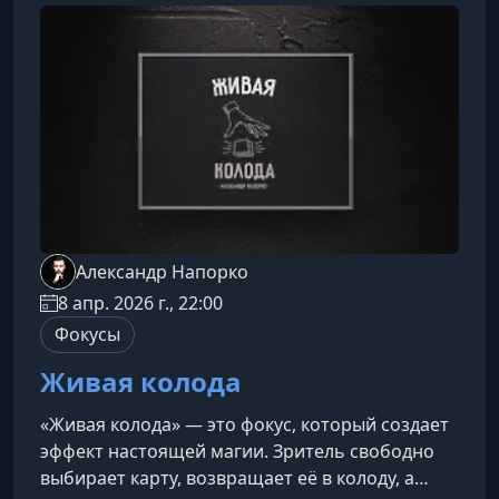
специализированная колода выделяется
благодаря необычному косому срезу, который
разделяет её на две части. Каждая половина
содержит разные карты
Александр Напорко
8 апр. 2026 г., 22:00
Фокусы
Живая колода
«Живая колода» — это фокус, который создает
эффект настоящей магии. Зритель свободно
выбирает карту, возвращает её в колоду, а