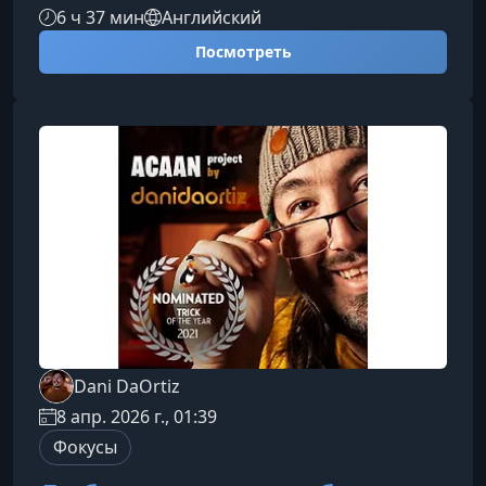
под руководством легендарного Dani DaOrtiz.
6 ч 37 мин
Английский
Этот курс демонстрирует уникальные техники,
Посмотреть
которые делают его стиль неповторимым, а
эффекты — по‑настоящему невыполнимыми
для анализа.О курсеАвтор курса годами изучал
механизмы человеческого восприятия и
способы влиять на решения зрителей,
сохраняя иллюзию полной свободы.
Результатом стала
Dani DaOrtiz
8 апр. 2026 г., 01:39
Фокусы