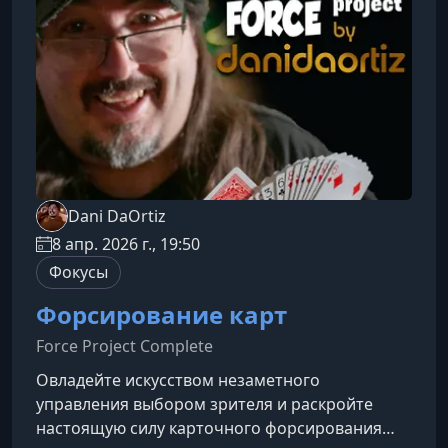
зрителя.Особенности подхода Дани
ДаОртисаДани ДаОртис — один из самых
влиятельных представителей современной
Dani DaOrtiz
8 апр. 2026 г., 19:50
Фокусы
Форсирование карт
Force Project Complete
Овладейте искусством незаметного
управления выбором зрителя и раскройте
настоящую силу карточного форсирования