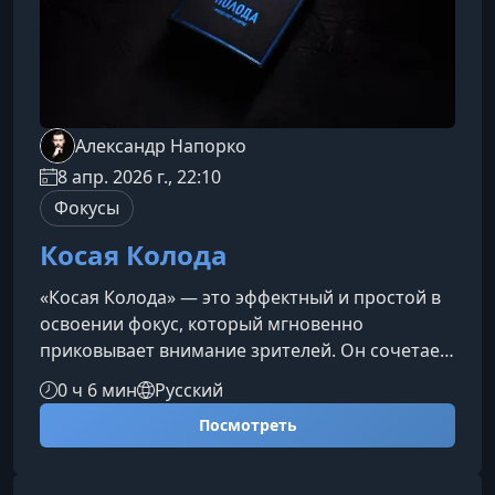
Александр Напорко
8 апр. 2026 г., 22:10
Фокусы
Косая Колода
«Косая Колода» — это эффектный и простой в
освоении фокус, который мгновенно
приковывает внимание зрителей. Он сочетает
визуальную необычность реквизита и
0 ч 6 мин
Русский
сильный финальный эффект, создавая
Посмотреть
ощущение настоящей магии и оставляя у
аудитории яркие эмоции.Что такое «Косая
Колода» и почему она впечатляетЭта