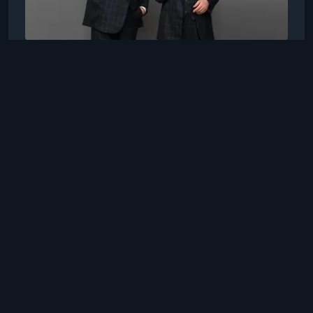
MasterClass
Пен и Теллер
24 мая 2025 г., 01:06
Фокусы
Пенн и Теллер преподают
искусство магии
Penn & Teller Teach The Art Of Magic
Пенн и Теллер приглашают вас в уникальное
путешествие по миру иллюзий. В этом курсе
легендарные маги раскрывают секреты
сценического мастерства, психологических
2 ч 29 мин
Английский
техник и базовых трюков, которые можно
Посмотреть
освоить независимо от опыта. Узнайте, как
создаётся магия, поражающая воображение