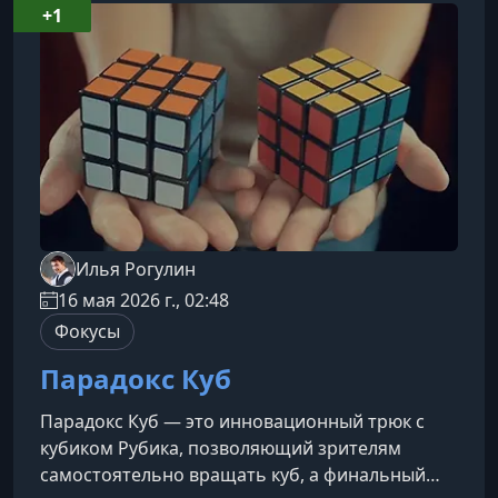
зрелищным.Кому подойдет курсНовичкам,
+1
которые хотят научиться показывать простые
и эффектные фокусы без сложной
подготовки.Тем, кто л
Илья Рогулин
16 мая 2026 г., 02:48
Фокусы
Парадокс Куб
Парадокс Куб — это инновационный трюк с
кубиком Рубика, позволяющий зрителям
самостоятельно вращать куб, а финальный