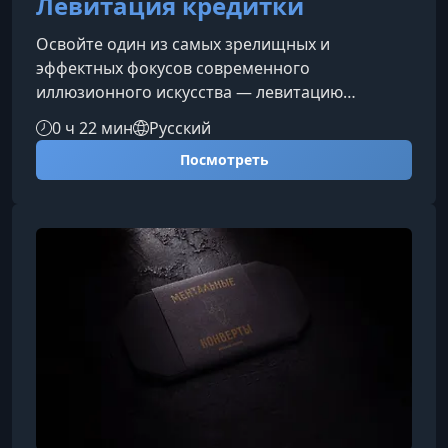
Левитация кредитки
Освойте один из самых зрелищных и
эффектных фокусов современного
иллюзионного искусства — левитацию
кредитной карты. Этот трюк не только
0 ч 22 мин
Русский
поражает зрителей своей невозможностью, но
Посмотреть
и помогает иллюзионистам создавать
запоминающиеся выступления, укреплять
свой бренд и выделяться среди
конкурентов.Что представляет собой
трюкЛевитация кредитки — это визуальный
фокус, который завораживает уже с первых
секунд. Зритель видит, как обычная
пластиковая к