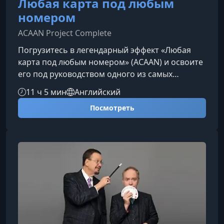
Любая карта под любым
номером
ACAAN Project Complete
Погрузитесь в легендарный эффект «Любая
карта под любым номером» (ACAAN) и освоите
его под руководством одного из самых
влиятельных карточных магов мира — Дани
11 ч 5 мин
Английский
Даортиса. Годовой курс раскрывает скрытые
Посмотреть
механики, психологию и авторские методы,
которые превращают обычный трюк в
мощный профессиональный
инструмент.Почему выбирают Дани Даортиса?
По всему миру иллюзионисты отмечают его
нестандартный подход, глубину мышления и
фирменную манеру исполне