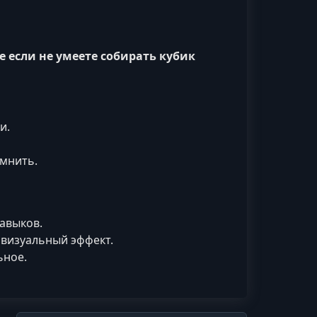
е если не умеете собирать кубик
и.
омнить.
авыков.
визуальный эффект.
ьное.