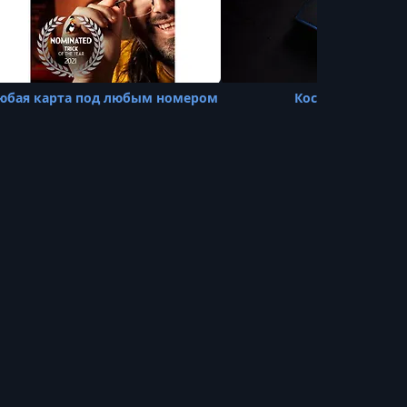
юбая карта под любым номером
Косая Колода