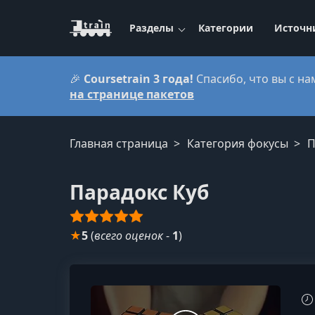
Разделы
Категории
Источн
🎉
Coursetrain 3 года!
Спасибо, что вы с на
на странице пакетов
Главная страница
Категория фокусы
П
Парадокс Куб
★
5
(
всего оценок
-
1
)