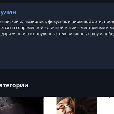
гулин
ссийский иллюзионист, фокусник и цирковой артист ро
ется на современной «уличной магии», ментализме и м
одаря участию в популярных телевизионных шоу и побе
категории