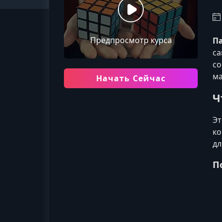
Предпросмотр курса
П
са
с
ма
Начать Сейчас
Ч
Эт
ко
дл
П