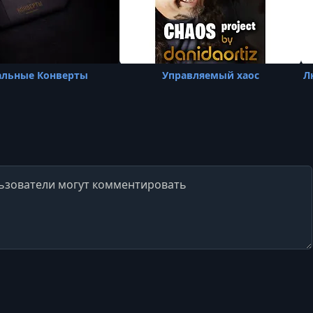
альные Конверты
Управляемый хаос
Л