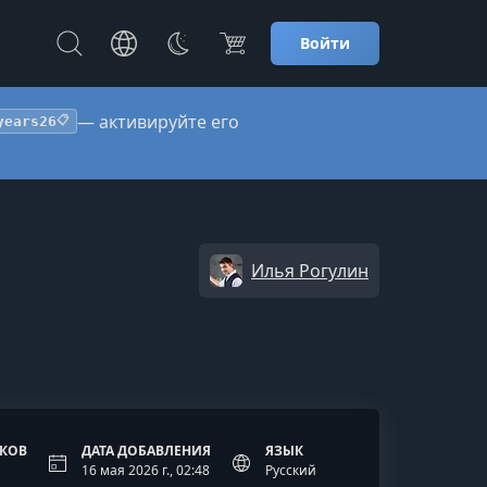
Войти
— активируйте его
years26
📋
Илья Рогулин
ОКОВ
ДАТА ДОБАВЛЕНИЯ
ЯЗЫК
16 мая 2026 г., 02:48
Русский