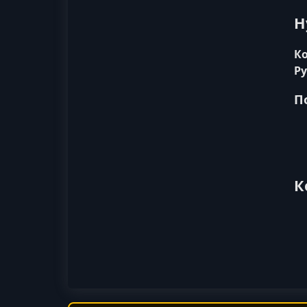
Н
Ко
Ру
П
К