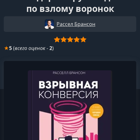
по взлому воронок
​Рассел Брансон
★
5
(
всего оценок
-
2
)