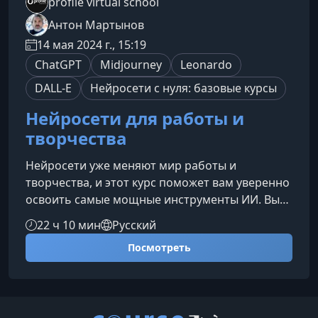
profile virtual school
Антон Мартынов
14 мая 2024 г., 15:19
ChatGPT
Midjourney
Leonardo
DALL-E
Нейросети с нуля: базовые курсы
Нейросети для работы и
творчества
Нейросети уже меняют мир работы и
творчества, и этот курс поможет вам уверенно
освоить самые мощные инструменты ИИ. Вы
узнаете, как использовать ChatGPT, Midjourney,
22 ч 10 мин
Русский
Leonardo, Firefly и DALL·E для создания текстов,
Посмотреть
изображений и комплексных проектов,
которые выделят вас среди коллег и
конкурентов.Что представляет собой курсЭтот
практико-ориентированный курс создан для