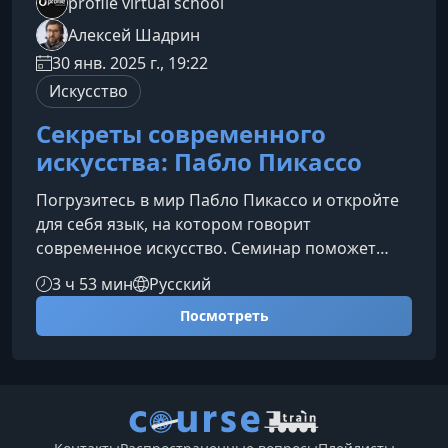
profile virtual school
Алексей Шадрин
30 янв. 2025 г., 19:22
Искусство
Секреты современного
искусства: Пабло Пикассо
Погрузитесь в мир Пабло Пикассо и откройте
для себя язык, на котором говорит
современное искусство. Семинар поможет
увидеть в работах Пикассо не хаотичность, а
3 ч 53 мин
Русский
точную систему художественных решений,
Посмотреть
понять замыслы мастера и научиться
уверенно ориентироваться в направлениях
искусства XX века.Почему стоит пройти этот
семинарОнлайн-курс Алексея Шадрина дает
структурированное и доступное объяснение
того, что стояло за новаторскими