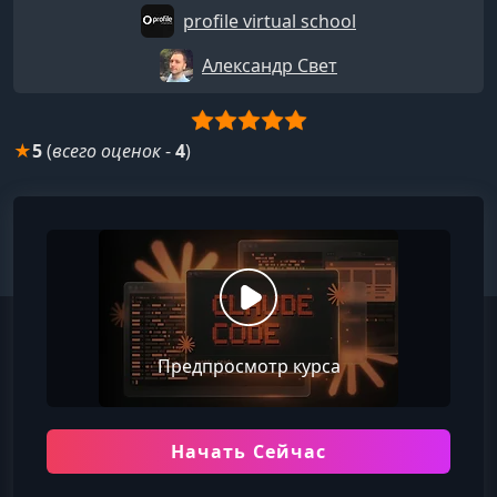
profile virtual school
Александр Свет
★
5
(
всего оценок
-
4
)
Предпросмотр курса
Начать Сейчас