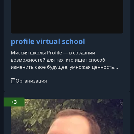
profile virtual school
Миссия школы Profile — в создании
возможностей для тех, кто ищет способ
изменить свое будущее, умножая ценность
своих навыков в настоящем. Их цель —
Организация
создание высоких стандартов онлайн-
образования в мире и формирование у людей
доверия к новым моделям и методикам.
+3