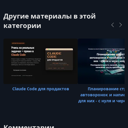
сосредоточился на искусственном интеллекте
и прикладной работе с нейросетями.Он
Другие материалы в этой
обучался prompt engineering у Rob Lennon,
категории
прошёл специализированные программы
Hugging Face по AI-агентам и тонкой настройке
языковы
Claude Code для продактов
Планирование стр
автоворонок и напис
для них - с нуля и чере
Комментарии