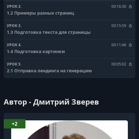
УРОК 2.
00:16:30
1.2 Примеры разных страниц
УРОК 3.
00:15:59
1.3 Подготовка текста для страницы
УРОК 4.
00:11:46
1.4 Подготовка картинки
УРОК 5.
00:05:02
2.1 Отправка лендинга на генерацию
УРОК 6.
00:24:07
2.2 Результат генерации
Автор - Дмитрий Зверев
УРОК 7.
00:14:11
2.3 Размещение на Геткурс
УРОК 8.
00:02:17
+2
2.4 Размещение на Геткурс другой вариант