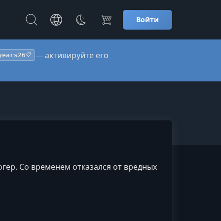
Войти
— активируйте его
years26
📋
гер. Со временем отказался от вредных