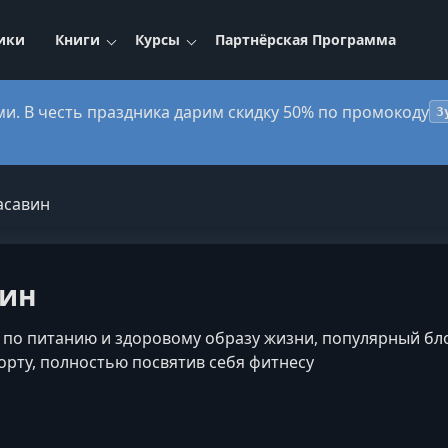
ики
Книги
Курсы
Партнёрская Программа
ми. В честь праздника дарим скидку 50% по промокоду
3
асавин
вин
т по питанию и здоровому образу жизни, популярный бло
орту, полностью посвятив себя фитнесу