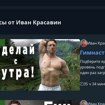
сы от Иван Красавин
Иван Кра
Гимнаст
Подберите ид
уровень подг
один раз заг
угодно, без 
вы найдете в
35 ч 34 мин
гимнастике 
вы могли укр
повышать вын
Иван Кра