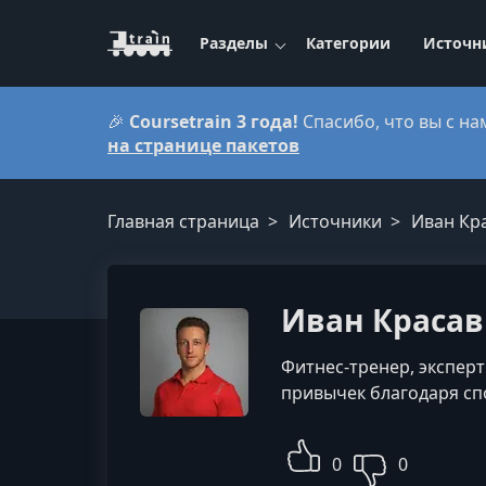
Разделы
Категории
Источн
🎉
Coursetrain 3 года!
Спасибо, что вы с на
на странице пакетов
Главная страница
Источники
Иван Кр
Иван Краса
Фитнес-тренер, экспер
привычек благодаря сп
0
0