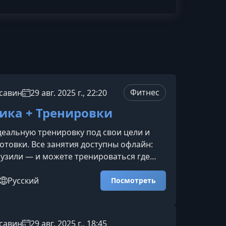
Фитнес
савин
29 авг. 2025 г., 22:20
ика + Тренировки
еальную тренировку под свои цели и
отовки. Все занятия доступны офлайн:
рузили — и можете тренироваться где
рекламы и отвлекающих уведомлений.Что
нутриПодборка лучших видео по
Русский
Посмотреть
и функциональным тренировкам, чтобы
еплять тело, развивать гибкость и
осливость в удобном для вас
савин
29 авг. 2025 г., 18:45