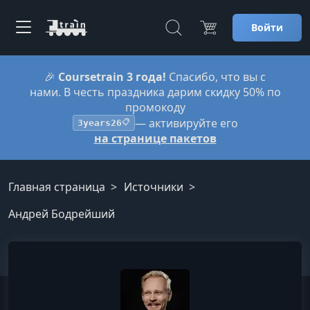
Войти
🎉
Coursetrain 3 года!
Спасибо, что вы с
нами. В честь праздника дарим скидку 50% по
промокоду
— активируйте его
3years26
📋
на странице пакетов
Главная страница
Источники
Андрей Бодрейший