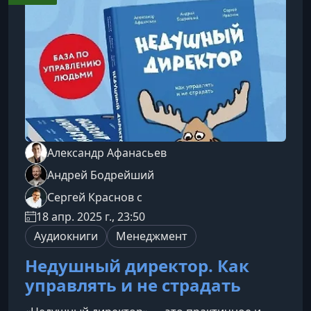
вы смогли выстроить стабильный и
управляемый бизнес на основе цифр — без
паники
Александр Афанасьев
Андрей Бодрейший
Сергей Краснов с
18 апр. 2025 г., 23:50
Аудиокниги
Менеджмент
Недушный директор. Как
управлять и не страдать