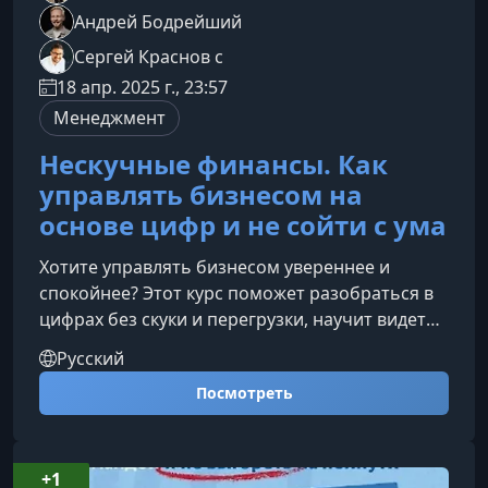
Андрей Бодрейший
Сергей Краснов с
18 апр. 2025 г., 23:57
Менеджмент
Нескучные финансы. Как
управлять бизнесом на
основе цифр и не сойти с ума
Хотите управлять бизнесом увереннее и
спокойнее? Этот курс поможет разобраться в
цифрах без скуки и перегрузки, научит видеть
финансы как инструмент роста, а не источник
Русский
стресса.О чем этот курсБольшинство молодых
Посмотреть
компаний закрываются из‑за того, что
предприниматели недооценивают важность
финансовой грамотности. Мы собрали
практические знания и реальные кейсы, чтобы
+1