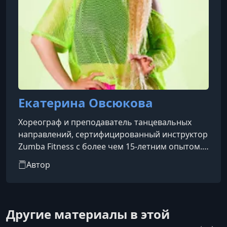
Екатерина Овсюкова
Хореограф и преподаватель танцевальных
направлений, сертифицированный инструктор
Zumba Fitness с более чем 15-летним опытом.
За годы профессиональной деятельности
Автор
обучалась и работала в танцевальных школах
США и Европы, а также принимала участие в
фитнес-конвенциях и международных
фестивалях.
Другие материалы в этой