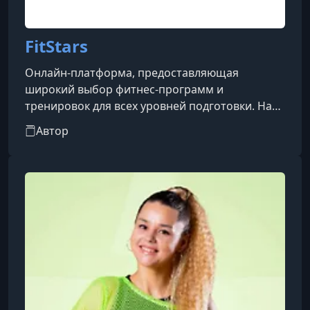
FitStars
Онлайн-платформа, предоставляющая
широкий выбор фитнес-программ и
тренировок для всех уровней подготовки. На
сайте вы найдете разнообразные курсы по
Автор
йоге, пилатесу, кардио и силовым
тренировкам, а также специальные
программы для похудения и поддержания
здоровья. FitStars предлагает как короткие
тренировки, так и полноценные фитнес-курсы,
которые можно выполнять дома без
специального оборудования. Все программы
разработаны опытными тренерами и вкл