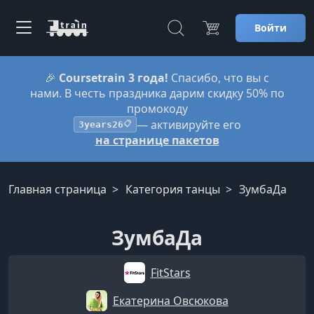
Войти
🎉
Coursetrain 3 года!
Спасибо, что вы с
нами. В честь праздника дарим скидку 50% по
промокоду
— активируйте его
3years26
📋
на странице пакетов
Главная страница
Категория танцы
ЗумбаДа
ЗумбаДа
FitStars
Екатерина Овсюкова