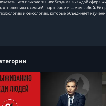
показать, что психология необходима в каждой сфере жи
, отношениях с семьёй, партнёром и самим собой. Её 
психологию и сексологию, которые объединяет изучение
й для проблем, мешающих наслаждаться жизнью.Она у
ких принципов делает жизнь гармоничнее и счастливее.
категории