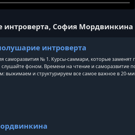
е интроверта, София Мордвинкина
полушарие интроверта
я саморазвития № 1. Курсы-саммари, которые заменят го
 слушайте фоном. Времени на чтение и саморазвитие п
ям: выжимаем и структурируем все самое важное в 20-м
е, не жертвуя свободным временем.
Мордвинкина