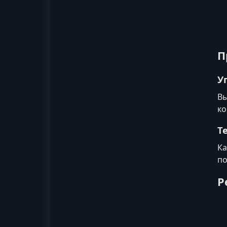
П
У
Вы
ко
Т
Ка
по
Р