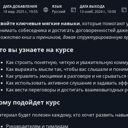
ДАТА ДОБАВЛЕНИЯ
ЯЗЫК
ДАТА ВЫХОДА
18 мар. 2025 г., 19:55
Русский
13 нояб. 2024 г., 10:00
свойте ключевые мягкие навыки
, которые помогают 
нимать собеседника и достигать договоренностей даже
ожество книг и тренингов, давая структурированную пр
то вы узнаете на курсе
Как строить понятную, четкую и уважительную комм
Как выражать мысли так, чтобы вас слышали и пони
Как управлять эмоциями в разговоре и не срываться
Как использовать активное слушание и задавать эф
Как вести переговоры и достигать взаимовыгодных 
ому подойдет курс
териал будет полезен каждому, кто хочет развить навы
Руководителям и тимлидам