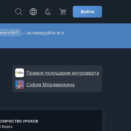
Войти
— активируйте его
years26
📋
Правое полушарие интроверта
София Мордвинкина
ОЛИЧЕСТВО УРОКОВ
3 Видео