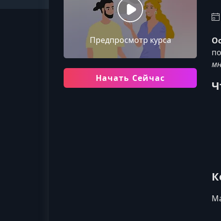
Предпросмотр курса
О
по
мн
Начать Сейчас
Ч
К
Ма