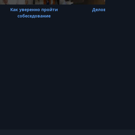
УРОК 22.
01:56:21
Как уверенно пройти
Деловое общение
6.2 Манипуляции и манипуляторы. Как
собеседование
мы управляем всем вокруг
УРОК 23.
02:01:48
6.3 Социальная психология. Роли,
взаимоотношения и границы