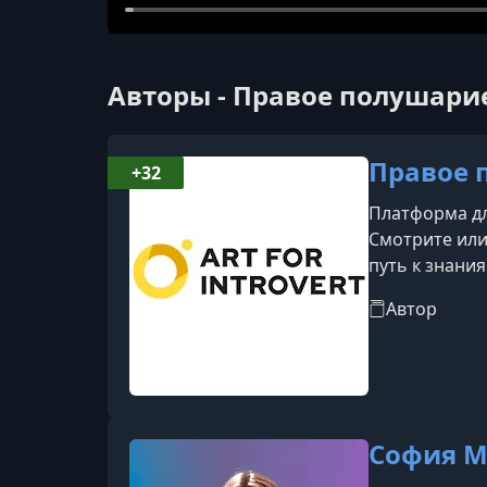
Авторы - Правое полушари
Правое 
+32
Платформа дл
Смотрите или
путь к знани
о себе и мир
Автор
София 