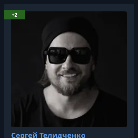
Домашнее задание
+2
Сергей Телидченко