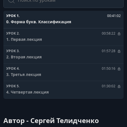
УРОК 1.
00:41:02
0. Форма букв. Классификация
УРОК 2.
00:58:22
1. Первая лекция
УРОК 3.
01:57:28
2. Вторая лекция
УРОК 4.
01:50:16
3. Третья лекция
УРОК 5.
01:30:02
4. Четвертая лекция
УРОК 6.
00:59:48
5. Пятая лекция
Автор - Сергей Телидченко
УРОК 7.
01:01:10