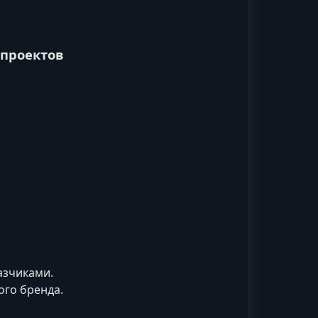
 проектов
азчиками.
ого бренда.