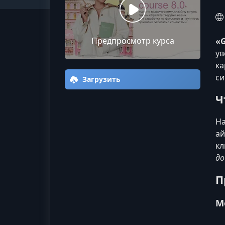
Предпросмотр курса
«G
ув
ка
си
Загрузить
Ч
На
ай
кл
до
П
М