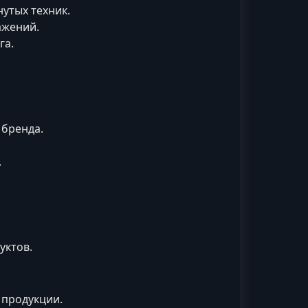
нутых техник.
ажений.
га.
 бренда.
.
уктов.
 продукции.