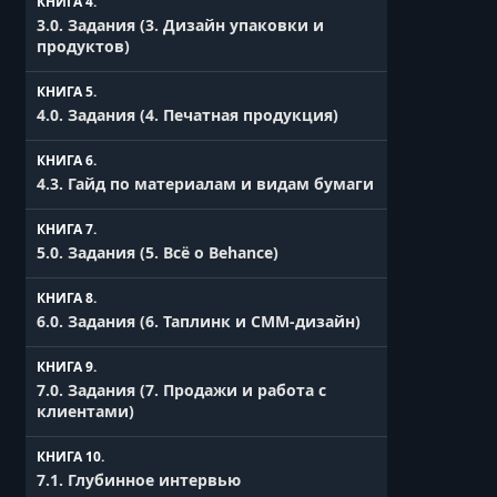
КНИГА 4.
УРОК 16.
00:14:23
3.0. Задания (3. Дизайн упаковки и
3.2. Урок по приемам создания
продуктов)
интересных текстовых логотипов
КНИГА 5.
УРОК 17.
00:15:52
4.0. Задания (4. Печатная продукция)
3.3. Развиваем насмотренность в product
дизайне
КНИГА 6.
4.3. Гайд по материалам и видам бумаги
УРОК 18.
00:50:56
3.4. Как формировать концепции
КНИГА 7.
упаковки под бюджет
5.0. Задания (5. Всё о Behance)
УРОК 19.
00:28:38
КНИГА 8.
3.5. Работа с текстом
6.0. Задания (6. Таплинк и СММ-дизайн)
УРОК 20.
00:41:19
КНИГА 9.
3.6. Конструирование макета коробки
7.0. Задания (7. Продажи и работа с
клиентами)
УРОК 21.
00:27:10
4.1. Печатная продукция и особенности
КНИГА 10.
полиграфии (4. Печатная продукция)
7.1. Глубинное интервью