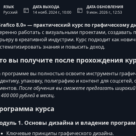
ЯЗЫК
ДАТА ВЫХОДА
ДАТА ОБНОВЛЕНИЯ
Русский
14 нояб. 2024 г., 10:00
9 июн. 2026 г., 12:53
rafico 8.0» — практический курс по графическому 
еренно работать с визуальными проектами, создавать
рьеру в креативной индустрии. Курс подходит как нови
стематизировать знания и повысить доход.
то вы получите после прохождения ку
 программе вы полностью освоите инструменты графиче
дентику, упаковку, полиграфию и контент для соцсетей
иентов.
После обучения вы сможете предлагать широкий 
 400 000 рублей в месяц.
рограмма курса
одуль 1. Основы дизайна и владение програ
Ключевые принципы графического дизайна.