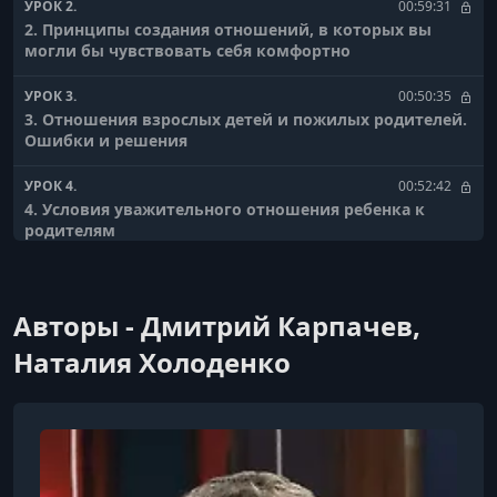
УРОК 2.
00:59:31
2. Принципы создания отношений, в которых вы
могли бы чувствовать себя комфортно
УРОК 3.
00:50:35
3. Отношения взрослых детей и пожилых родителей.
Ошибки и решения
УРОК 4.
00:52:42
4. Условия уважительного отношения ребенка к
родителям
УРОК 5.
00:43:52
5. Сексуальные отношения как поддерживать
Авторы - Дмитрий Карпачев,
влечение и страсть в течение долгих лет жизни
Наталия Холоденко
УРОК 6.
01:17:16
6. Семейный бюджет как не ругаться по поводу денег
УРОК 7.
00:43:01
7. Близость как сберечь и взрастить