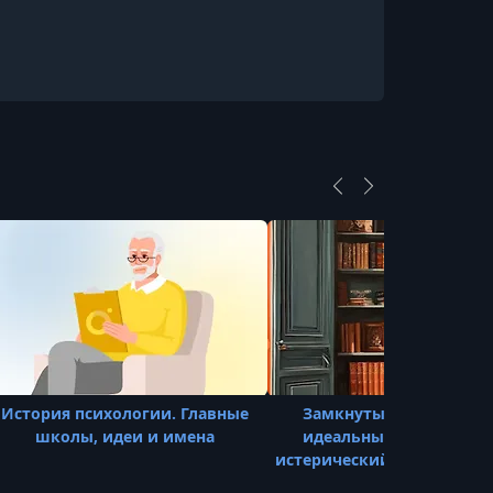
История психологии. Главные
Замкнутый, артистичн
школы, идеи и имена
идеальный | Шизоидн
истерический и нарцисси