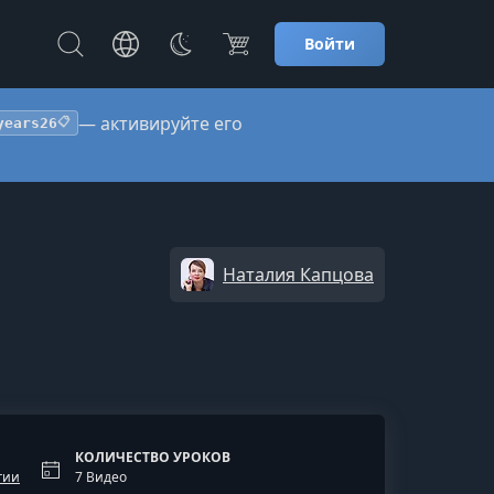
Войти
— активируйте его
years26
📋
Наталия Капцова
КОЛИЧЕСТВО УРОКОВ
гии
7 Видео