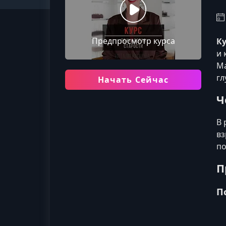
Предпросмотр курса
Ку
и 
Ма
гл
Начать Сейчас
Ч
В 
вз
по
П
П