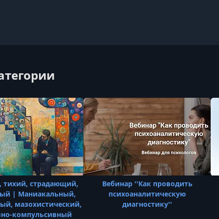
категории
 тихий, страдающий,
Вебинар ''Как проводить
ый | Маниакальный,
психоаналитическую
ый, мазохистический,
диагностику''
вно-компульсивный