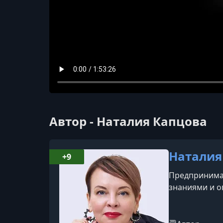
Автор - Наталия Капцова
Наталия
+9
Предпринимат
знаниями и о