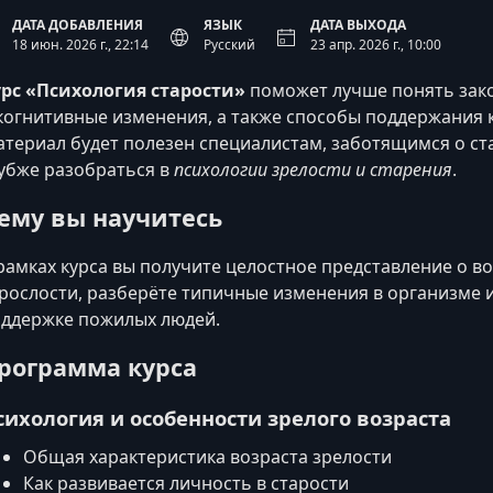
ДАТА ДОБАВЛЕНИЯ
ЯЗЫК
ДАТА ВЫХОДА
18 июн. 2026 г., 22:14
Русский
23 апр. 2026 г., 10:00
рс «Психология старости»
поможет лучше понять зак
когнитивные изменения, а также способы поддержания 
териал будет полезен специалистам, заботящимся о ста
убже разобраться в
психологии зрелости и старения
.
ему вы научитесь
рамках курса вы получите целостное представление о в
рослости, разберёте типичные изменения в организме и
ддержке пожилых людей.
рограмма курса
сихология и особенности зрелого возраста
Общая характеристика возраста зрелости
Как развивается личность в старости