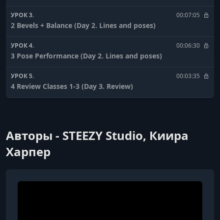
УРОК 3.
00:07:05
2 Bevels + Balance (Day 2. Lines and poses)
УРОК 4.
00:06:30
3 Pose Performance (Day 2. Lines and poses)
УРОК 5.
00:03:35
4 Review Classes 1-3 (Day 3. Review)
УРОК 6.
00:10:56
5 Back Foundation- Arch ABCs (Day 4. Back foundation)
Авторы - STEEZY Studio, Киира
УРОК 7.
00:14:30
6 Back Foundation- Layouts (Day 4. Back foundation)
Харпер
УРОК 8.
00:06:04
7 Back Foundation- Body Rolls (Day 4. Back foundation)
УРОК 9.
00:04:59
8 Review Back Foundation (Day 4. Back foundation)