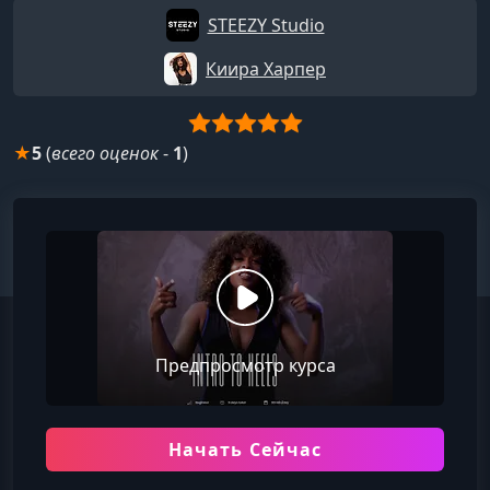
STEEZY Studio
Киира Харпер
★
5
(
всего оценок
-
1
)
Предпросмотр курса
Начать Сейчас