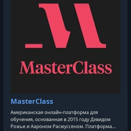
УРОК 10.
00:12:41
10. Preparing for Your Audience
УРОК 11.
00:16:46
11. Communication Tactics
УРОК 12.
00:07:56
12. Inspire Curiosity in Your Audience
УРОК 13.
00:07:21
13. The Future of Our World
MasterClass
Американская онлайн-платформа для
обучения, основанная в 2015 году Дэвидом
Рожье и Аароном Расмуссеном. Платформа