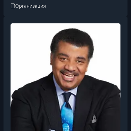
предоставляет доступ к видеокурсам,
Организация
созданным и представленным мировыми
знаменитостями и экспертами в различных
областях.​Особенности
платформы:Преподаватели: Среди
инструкторов — известные личности, такие как
Гордон Рамзи (кулинария), Маргарет Этвуд
(писательство), Мартин Скорсезе
(кинорежиссура), Серена Уильямс (теннис),
Ханс Циммер