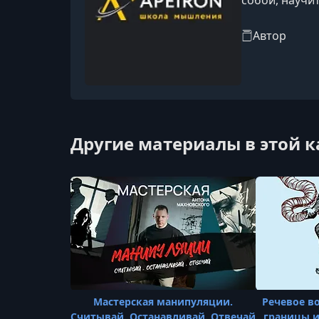
жить полной 
Автор
Другие материалы в этой 
Мастерская манипуляции.
Речевое в
Считывай. Останавливай. Отвечай
границы и