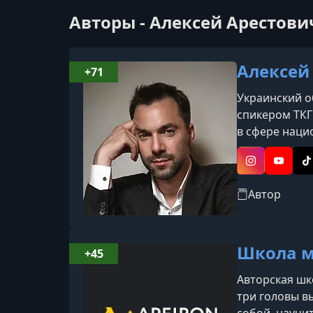
Авторы - Алексей Арестов
Алексей
+71
Украинский о
спикером ТКГ
в сфере наци
учитель шко
Instagram
YouTub
T
Автор
Школа м
+45
Авторская шк
три головы в
собой, научи