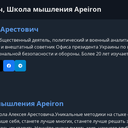
ич, Школа мышления Apeiron
 Арестович
бщественный деятель, политический и военный аналитик,
 и внештатный советник Офиса президента Украины по
ональной безопасности и обороны. Более 20 лет изучае
лы мышления «Апейрон».
e
ikTok
Facebook
Telegram
ышления Apeiron
ола Алексея Арестовича.Уникальные методики на стыке 
ыше себя, станете лучше многих, станете лучше решать 
тесь их ставить.Начнёте иначе видеть мир, намного глу