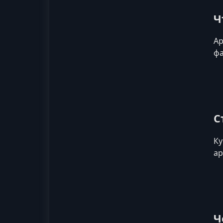
Ч
Ар
фа
С
Ку
ар
Ч