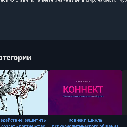
жизнью, с драйвом, энергией и интересом. Здесь обуча
категории
оздействие: защитить
Коннект. Школа
 создать партнерство
психоаналитического общения