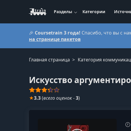
Разделы
Категории
Источн
🎉
Coursetrain 3 года!
Спасибо, что вы с на
на странице пакетов
Главная страница
Категория коммуникац
Искусство аргументир
★
3.3
(
всего оценок
-
3
)