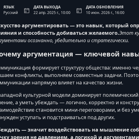
ЯЗЫК
ДАТА ВЫХОДА
ДАТА ОБНОВЛЕНИЯ
Русский
22 апр. 2025 г., 10:00
10 июн. 2026 г., 16:00
кусство аргументировать — это навык, который опр
ияния и способность добиваться желаемого.
Этот ку
гументами осознанно, убедительно и стратегически.
очему аргументация — ключевой навы
ммуникация формирует структуру общества: именно че
шаем конфликты, выполняем совместные задачи. Поэт
ммуникации напрямую влияет на качество жизни.
западной культурной модели доминирует полемический с
ение, а уметь убеждать — логично, корректно и констр
аимодействие становится мини-переговорами, и без ум
нужден уступать и подстраиваться под других.
беждать — значит воздействовать на мышление соб
чку зрения не давлением, а логикой и аргументами