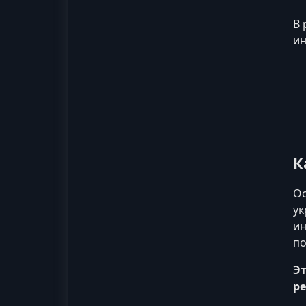
В 
ин
К
Ос
ук
ин
по
Эт
ре