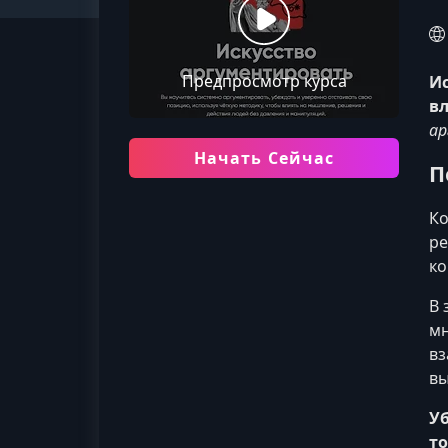
Предпросмотр курса
Ис
вл
ар
Начать Сейчас
П
Ко
ре
ко
В 
мн
вз
вы
У
то