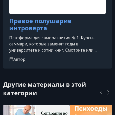
Правое полушарие
интроверта
Платформа для саморазвития № 1. Курсы-
саммари, которые заменят годы в
университете и сотни книг. Смотрите или
слушайте фоном. Времени на чтение и
Автор
саморазвитие постоянно не хватает. Мы
укорачиваем путь к знаниям: выжимаем и
структурируем все самое важное в 20-
минутные лекции, чтобы вы узнавали новое о
Другие материалы в этой
себе и мире, не жертвуя свободным временем.
категории