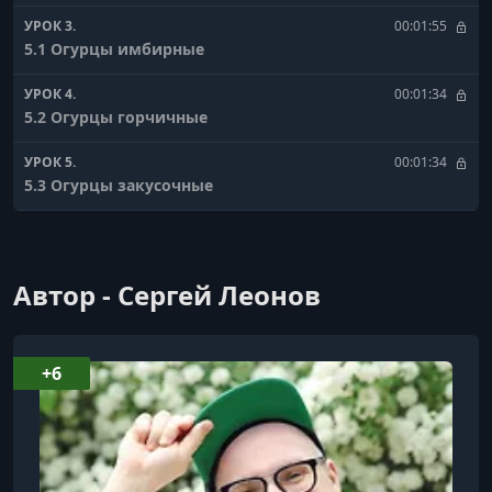
УРОК 3.
00:01:55
5.1 Огурцы имбирные
УРОК 4.
00:01:34
5.2 Огурцы горчичные
УРОК 5.
00:01:34
5.3 Огурцы закусочные
УРОК 6.
00:01:05
5.4 Огурцы под картошечку
Автор - Сергей Леонов
УРОК 7.
00:01:51
5.5 Огурцы ближневосточные
УРОК 8.
00:02:13
+6
5.6 Огурцы арахисовые
УРОК 9.
00:01:14
5.7 Огурцы весенние с редисом