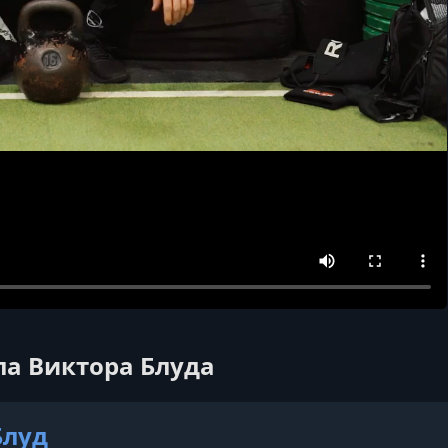
ла Виктора Блуда
Блуд