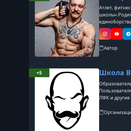
Атлет, фитне
школы».Родил
единоборства
тренировкам 
установил ми
Instagram
YouTub
T
Автор
Школа В
+5
Образователь
Пользователя
ЛФК и другие
спортсменов,
проходит чере
Организац