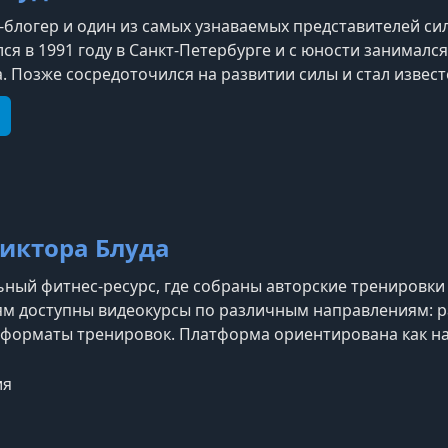
с-блогер и один из самых узнаваемых представителей с
ся в 1991 году в Санкт-Петербурге и с юности занимал
. Позже сосредоточился на развитии силы и стал извес
и силовым трюкам. Является мастером спорта междунар
ровой рекорд в упражнении Rolling Thunder в своей вес
e
elegram
иктора Блуда
ный фитнес-ресурс, где собраны авторские тренировки 
м доступны видеокурсы по различным направлениям: раб
 форматы тренировок. Платформа ориентирована как на
 предлагая структурированные программы с постепенн
з личный кабинет после покупки курса, где отк
ия