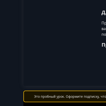
Д
Пр
ва
по
П
Это пробный урок. Оформите подписку, что