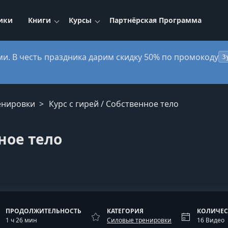
ики
Книги
Курсы
Партнёрская Программа
ми. В честь праздника дарим скидку 50% по промокоду
3
енировки
Курс с гирей / Собственное тело
нное тело
ПРОДОЛЖИТЕЛЬНОСТЬ
КАТЕГОРИЯ
КОЛИЧЕС
1 ч 26 мин
Силовые тренировки
16 Видео