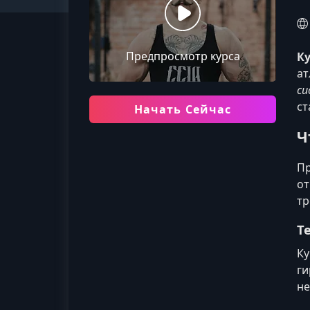
Предпросмотр курса
Ку
ат
си
ст
Начать Сейчас
Ч
Пр
от
тр
Т
Ку
ги
не