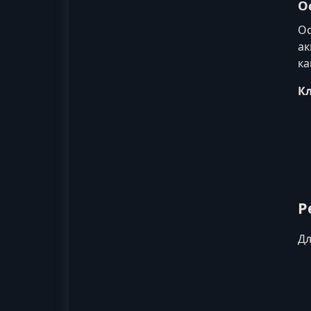
О
Ос
ак
ка
К
Р
Дл