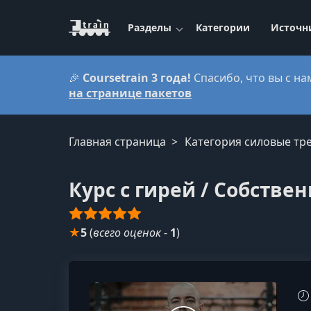
Разделы
Категории
Источн
🎉
Coursetrain 3 года!
Спасибо, что вы с на
на странице пакетов
Главная страница
Категория силовые тр
Курс с гирей / Собстве
★
5
(
всего оценок
-
1
)