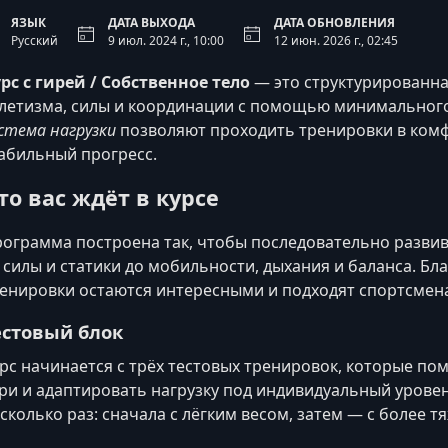
ЯЗЫК
ДАТА ВЫХОДА
ДАТА ОБНОВЛЕНИЯ
Русский
9 июл. 2024 г., 10:00
12 июн. 2026 г., 02:45
рс с гирей / Собственное тело
— это структурированна
летизма, силы и координации с помощью минимальног
стема нагрузки
позволяют проходить тренировки в комф
абильный прогресс.
то вас ждёт в курсе
ограмма построена так, чтобы последовательно разви
 силы и статики до мобильности, дыхания и баланса. 
енировки остаются интересными и подходят спортсмена
естовый блок
рс начинается с трёх тестовых тренировок, которые п
ри и адаптировать нагрузку под индивидуальный урове
сколько раз: сначала с лёгким весом, затем — с более т