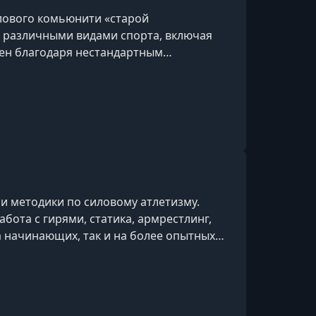
4 неделя 2 тренировка
илового комьюнити «старой
ся различными видами спорта, включая
УРОК 16.
00:05:59
тен благодаря нестандартным
4 неделя 3 тренировка
одного класса по армлифтингу и
овой кат
и методики по силовому атлетизму.
ота с гирями, статика, армрестлинг,
 начинающих, так и на более опытных
ым повышением нагрузки. Обучение