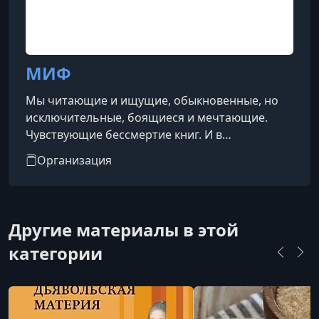
МИФ
Мы читающие и ищущие, обыкновенные, но
исключительные, боящиеся и мечтающие.
Чувствующие бессмертие книг. И в
прикосновении к ним — несокрушимость
Организация
своей силы, неизмеримость своих
возможностей. Чтение — всегда созидание
Открыв книгу, мы в одно мгновение
становимся творцами. Стирая границы между
Другие материалы в этой
жизнью автора и нашей жизнью — создаем
категории
произведение искусства, видимое только
нам.Чтение — как джаз. Здесь невозможно
ошибиться. Здесь правит доверие к се