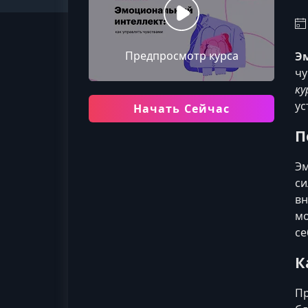
Предпросмотр курса
Э
чу
ку
ус
Начать Сейчас
П
Эм
си
вн
мо
се
К
Пр