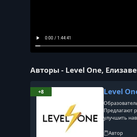
Авторы - Level One, Елизав
Level On
+8
Образователь
Предлагают р
улучшить нав
Автор