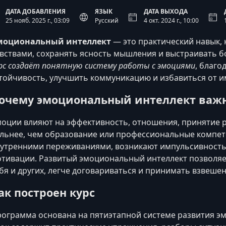
ДАТА ДОБАВЛЕНИЯ
ЯЗЫК
ДАТА ВЫХОДА
25 нояб. 2025 г., 03:09
Русский
4 окт. 2024 г., 10:00
моциональный интеллект
— это практический навык,
вствами, сохранять ясность мышления и выстраивать 
рс создаёт понятную систему работы с эмоциями
, благо
тойчивость, улучшить коммуникацию и избавиться от и
очему эмоциональный интеллект важ
оции влияют на эффективность, отношения, принятие 
льнее, чем образование или профессиональные компете
утренними переживаниями, возникают импульсивность,
тивации. Развитый эмоциональный интеллект позволяе
бя и других, легче договариваться и принимать взвеше
ак построен курс
ограмма основана на пятиэтапной системе развития э