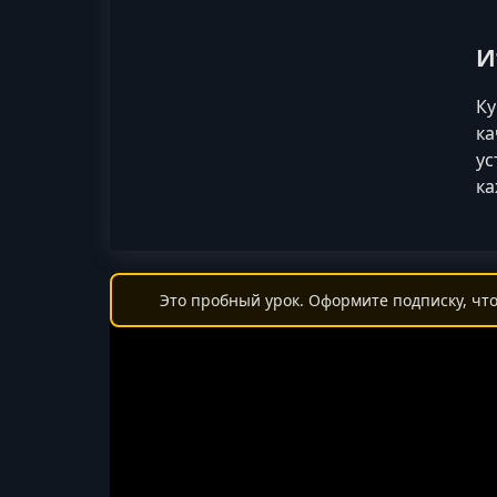
И
Ку
ка
ус
ка
Это пробный урок. Оформите подписку, что