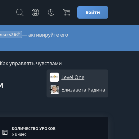
Войти
— активируйте его
years26
📋
Как управлять чувствами
Level One
и
Елизавета Радина
КОЛИЧЕСТВО УРОКОВ
6 Видео