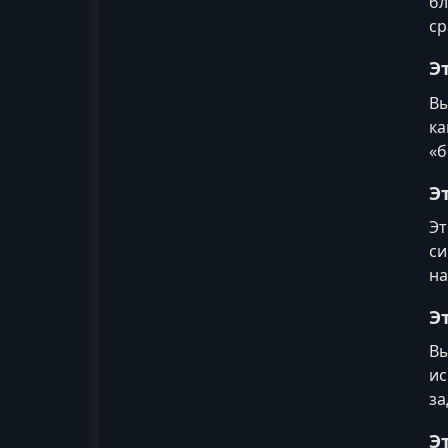
бл
ср
Э
Вы
ка
«б
Э
Эт
си
на
Э
Вы
ис
за
Э