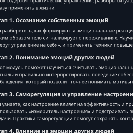
ок содержит практические упражнения, разборы ситуа
азу применять в жизни.
тап 1. Осознание собственных эмоций
 разберётесь, как формируются эмоциональные реакции
ким образом тело сигнализирует о переживаниях. Научи
ерут управление на себя», и применять техники повыше
тап 2. Понимание эмоций других людей
от модуль поможет научиться считывать эмоциональны
гналы и правильно интерпретировать поведение собесе
блюдения, который позволит точнее понимать мотивы 
тап 3. Саморегуляция и управление настроен
 узнаете, как настроение влияет на эффективность и п
пользовать «измеритель настроения» и подстраивать в
дачи. Практики саморегуляции помогут сохранять контр
тап 4. Влияние на эмоции других людей