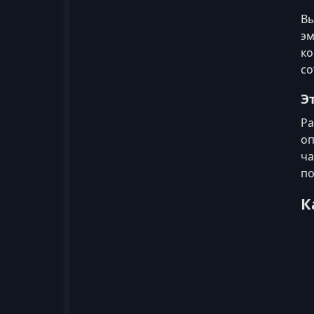
Вы
эм
ко
со
Э
Ра
оп
ча
по
К