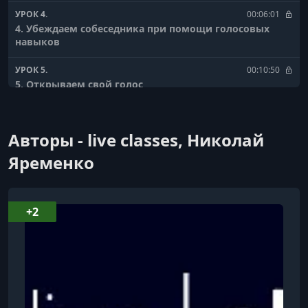
УРОК 4.
00:06:01
4. Убеждаем собеседника при помощи голосовых
навыков
УРОК 5.
00:10:50
5. Открываем свой голос
УРОК 6.
00:06:39
6. Делаем свой голос благозвучнее
Авторы - live classes, Николай
УРОК 7.
00:12:34
Яременко
7. Делаем голос сильнее и увереннее- Тарзан,
Шаляпин, мычание и рычание
+2
УРОК 8.
00:10:34
8. Скороговорки как правильно их отрабатывать