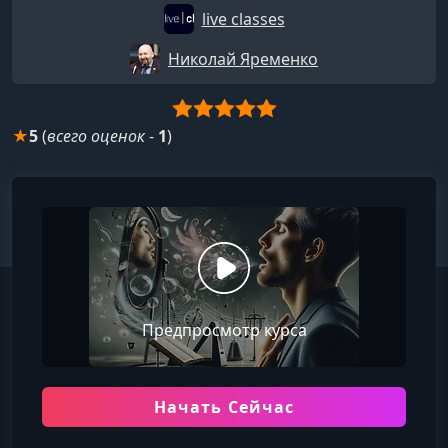
live classes
Николай Яременко
★
5
(
всего оценок
-
1
)
Предпросмотр курса
Начать Сейчас